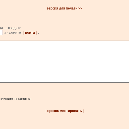
версия для печати >>
ии — введите
и нажмите
| войти |
.
 кликните на картинке.
| прокомментировать |