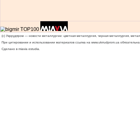
(c) Укррудпром — новости металлургии: цветная металлургия, черная металлургия, мета
При цитировании и использовании материалов ссылка на
www.ukrrudprom.ua
обязательна.
Сделано в miavia estudia.