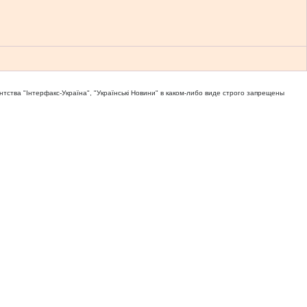
тва "Iнтерфакс-Україна", "Українськi Новини" в каком-либо виде строго запрещены