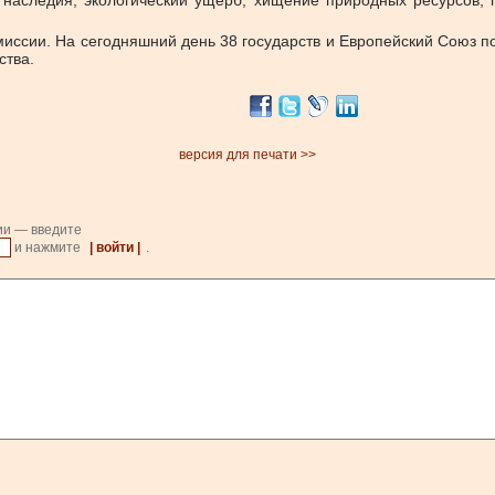
о наследия, экологический ущерб, хищение природных ресурсов,
миссии. На сегодняшний день 38 государств и Европейский Союз 
ства.
версия для печати >>
ии — введите
и нажмите
| войти |
.