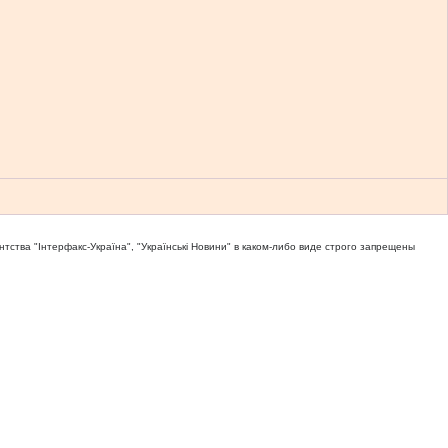
тва "Iнтерфакс-Україна", "Українськi Новини" в каком-либо виде строго запрещены