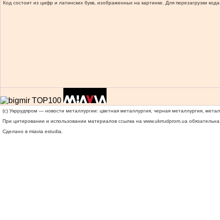
Код состоит из цифр и латинских букв, изображенных на картинке. Для перезагрузки кода
(c) Укррудпром — новости металлургии: цветная металлургия, черная металлургия, мета
При цитировании и использовании материалов ссылка на
www.ukrrudprom.ua
обязательна.
Сделано в miavia estudia.