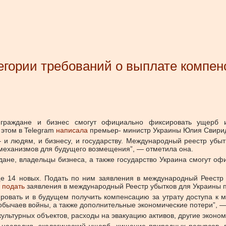
гории требований о выплате компенс
 граждане и бизнес смогут официально фиксировать ущерб и 
 этом в Telegram
написала
премьер-
министр Украины Юлия Свири
 и людям, и бизнесу, и государству. Международный реестр убы
 механизмов для будущего возмещения”, — отметила она.
дане, владельцы бизнеса, а также государство Украина смогут о
 14 новых. Подать по ним заявления в международный Реестр уб
 подать
заявления в международный Реестр убытков для Украины п
ровать и в будущем получить компенсацию за утрату доступа к 
 обычаев войны, а также дополнительные экономические потери”, —
ультурных объектов, расходы на эвакуацию активов, другие эконом