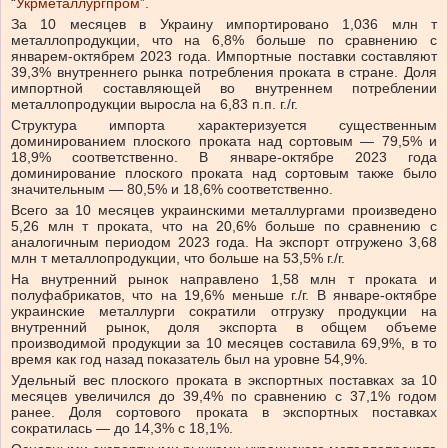
“
Укрметаллургпром
”.
За 10 месяцев в Украину импортировано 1,036 млн т
металлопродукции, что на 6,8% больше по сравнению с
январем-октябрем 2023 года. Импортные поставки составляют
39,3% внутреннего рынка потребления проката в стране. Доля
импортной составляющей во внутреннем потреблении
металлопродукции выросла на 6,83 п.п. г./г.
Структура импорта характеризуется существенным
доминированием плоского проката над сортовым — 79,5% и
18,9% соответственно. В январе-октябре 2023 года
доминирование плоского проката над сортовым также было
значительным — 80,5% и 18,6% соответственно.
Всего за 10 месяцев украинскими металлургами произведено
5,26 млн т проката, что на 20,6% больше по сравнению с
аналогичным периодом 2023 года. На экспорт отгружено 3,68
млн т металлопродукции, что больше на 53,5% г./г.
На внутренний рынок направлено 1,58 млн т проката и
полуфабрикатов, что на 19,6% меньше г./г. В январе-октябре
украинские металлурги сократили отгрузку продукции на
внутренний рынок, доля экспорта в общем объеме
производимой продукции за 10 месяцев составила 69,9%, в то
время как год назад показатель был на уровне 54,9%.
Удельный вес плоского проката в экспортных поставках за 10
месяцев увеличился до 39,4% по сравнению с 37,1% годом
ранее. Доля сортового проката в экспортных поставках
сократилась — до 14,3% с 18,1%.