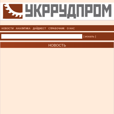
НОВОСТИ
АНАЛИТИКА
ДАЙДЖЕСТ
СПРАВОЧНИК
О НАС
| искать |
НОВОСТЬ