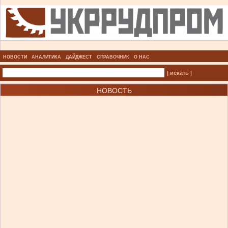
НОВОСТИ
АНАЛИТИКА
ДАЙДЖЕСТ
СПРАВОЧНИК
О НАС
| искать |
НОВОСТЬ