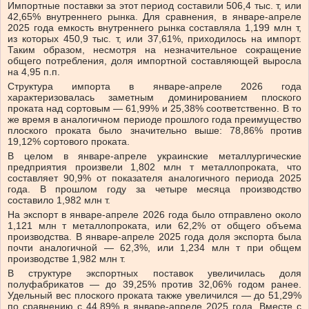
Импортные поставки за этот период составили 506,4 тыс. т, или
42,65% внутреннего рынка. Для сравнения, в январе-апреле
2025 года емкость внутреннего рынка составляла 1,199 млн т,
из которых 450,9 тыс. т, или 37,61%, приходилось на импорт.
Таким образом, несмотря на незначительное сокращение
общего потребления, доля импортной составляющей выросла
на 4,95 п.п.
Структура импорта в январе-апреле 2026 года
характеризовалась заметным доминированием плоского
проката над сортовым — 61,99% и 25,38% соответственно. В то
же время в аналогичном периоде прошлого года преимущество
плоского проката было значительно выше: 78,86% против
19,12% сортового проката.
В целом в январе-апреле украинские металлургические
предприятия произвели 1,802 млн т металлопроката, что
составляет 90,9% от показателя аналогичного периода 2025
года. В прошлом году за четыре месяца производство
составило 1,982 млн т.
На экспорт в январе-апреле 2026 года было отправлено около
1,121 млн т металлопроката, или 62,2% от общего объема
производства. В январе-апреле 2025 года доля экспорта была
почти аналогичной — 62,3%, или 1,234 млн т при общем
производстве 1,982 млн т.
В структуре экспортных поставок увеличилась доля
полуфабрикатов — до 39,25% против 32,06% годом ранее.
Удельный вес плоского проката также увеличился — до 51,29%
по сравнению с 44,89% в январе-апреле 2025 года. Вместе с