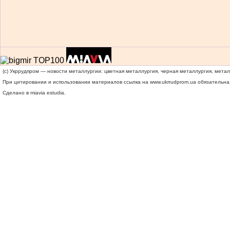
(c) Укррудпром — новости металлургии: цветная металлургия, черная металлургия, мета
При цитировании и использовании материалов ссылка на
www.ukrrudprom.ua
обязательна.
Сделано в miavia estudia.