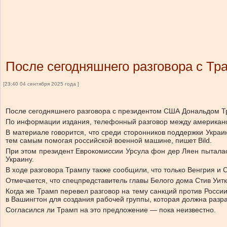
После сегодняшнего разговора с Тр
[23:40 04 сентября 2025 года ]
После сегодняшнего разговора с президентом США Дональдом Тра
По информации издания, телефонный разговор между американс
В материале говорится, что среди сторонников поддержки Украи
тем самым помогая российской военной машине, пишет Bild.
При этом президент Еврокомиссии Урсула фон дер Ляен пыталас
Украину.
В ходе разговора Трампу также сообщили, что только Венгрия и 
Отмечается, что спецпредставитель главы Белого дома Стив Уит
Когда же Трамп перевел разговор на тему санкций против Росси
в Вашингтон для создания рабочей группы, которая должна разра
Согласился ли Трамп на это предложение — пока неизвестно.