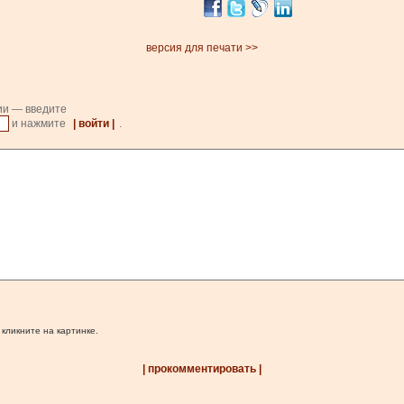
версия для печати >>
ии — введите
и нажмите
| войти |
.
 кликните на картинке.
| прокомментировать |