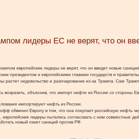
ампом лидеры ЕС не верят, что он вв
мпом европейские лидеры не верят, что он введет новые санкции 
ким президентом и европейскими главами государств и правитель
ны растет недовольство и разочарование из-за Трампа. Сам Трамп
ь возразить, объяснив, что импорт нефти из России со стороны 
Словакия импортируют нефть из России.
кофф обвинил Европу в том, что она покупает российскую нефть ч
и, европейские лидеры пытались согласовать с ним совместные де
ботать новый пакет санкций против РФ.