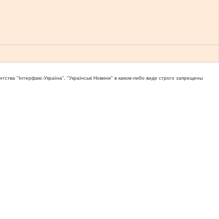
тва "Iнтерфакс-Україна", "Українськi Новини" в каком-либо виде строго запрещены