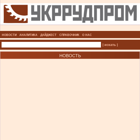
НОВОСТИ
АНАЛИТИКА
ДАЙДЖЕСТ
СПРАВОЧНИК
О НАС
| искать |
НОВОСТЬ