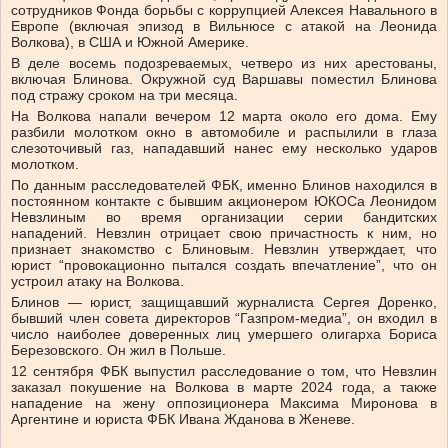
сотрудников Фонда борьбы с коррупцией Алексея Навального в
Европе (включая эпизод в Вильнюсе с атакой на Леонида
Волкова), в США и Южной Америке.
В деле восемь подозреваемых, четверо из них арестованы,
включая Блинова. Окружной суд Варшавы поместил Блинова
под стражу сроком на три месяца.
На Волкова напали вечером 12 марта около его дома. Ему
разбили молотком окно в автомобиле и распылили в глаза
слезоточивый газ, нападавший нанес ему несколько ударов
молотком.
По данным расследователей ФБК, именно Блинов находился в
постоянном контакте с бывшим акционером ЮКОСа Леонидом
Невзлиным во время организации серии бандитских
нападений. Невзлин отрицает свою причастность к ним, но
признает знакомство с Блиновым. Невзлин утверждает, что
юрист “провокационно пытался создать впечатление”, что он
устроил атаку на Волкова.
Блинов — юрист, защищавший журналиста Сергея Доренко,
бывший член совета директоров “Газпром-медиа”, он входил в
число наиболее доверенных лиц умершего олигарха Бориса
Березовского. Он жил в Польше.
12 сентября ФБК выпустил расследование о том, что Невзлин
заказал покушение на Волкова в марте 2024 года, а также
нападение на жену оппозиционера Максима Миронова в
Аргентине и юриста ФБК Ивана Жданова в Женеве.