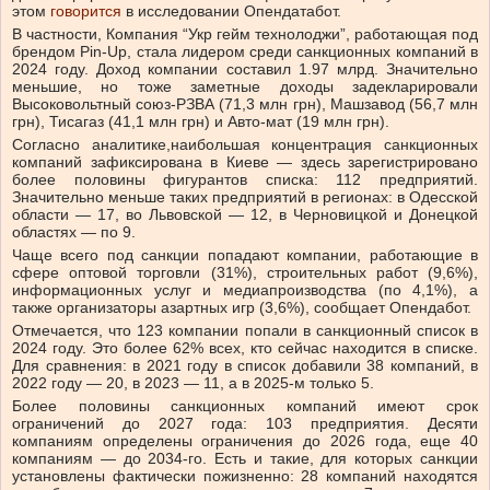
этом
говорится
в исследовании Опендатабот.
В частности,
Компания “Укр гейм технолоджи”
, работающая под
брендом Pin-Up, стала лидером среди санкционных компаний в
2024 году. Доход компании составил 1.97 млрд. Значительно
меньшие, но тоже заметные доходы задекларировали
Высоковольтный союз-РЗВА
(71,3 млн грн),
Машзавод
(56,7 млн
грн),
Тисагаз
(41,1 млн грн) и Авто-мат
(19 млн грн).
Согласно аналитике,
наибольшая концентрация санкционных
компаний зафиксирована в Киеве — здесь зарегистрировано
более половины фигурантов списка: 112 предприятий.
Значительно меньше таких предприятий в регионах: в Одесской
области — 17, во Львовской — 12, в Черновицкой и Донецкой
областях — по 9.
Чаще всего под санкции попадают компании, работающие в
сфере оптовой торговли (31%), строительных работ (9,6%),
информационных услуг и медиапроизводства (по 4,1%), а
также организаторы азартных игр (3,6%), сообщает Опендабот.
Отмечается,
что
123 компании попали в санкционный список в
2024 году. Это более 62% всех, кто сейчас находится в списке.
Для сравнения: в 2021 году в список добавили 38 компаний, в
2022 году — 20, в 2023 — 11, а в
2025-м
только 5.
Более половины санкционных компаний имеют срок
ограничений до 2027 года: 103 предприятия. Десяти
компаниям определены ограничения до 2026 года, еще 40
компаниям — до
2034-го.
Есть и такие, для которых санкции
установлены фактически пожизненно: 28 компаний находятся