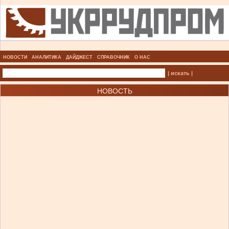
НОВОСТИ
АНАЛИТИКА
ДАЙДЖЕСТ
СПРАВОЧНИК
О НАС
| искать |
НОВОСТЬ