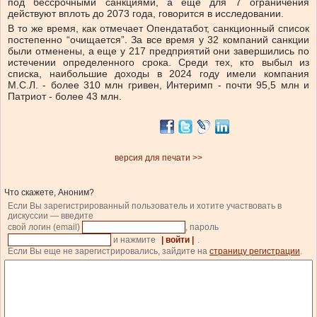
под бессрочными санкциями, а еще для 7 ограничения
действуют вплоть до 2073 года, говорится в исследовании.
В то же время, как отмечает Опендатабот, санкционный список
постепенно “очищается”. За все время у 32 компаний санкции
были отменены, а еще у 217 предприятий они завершились по
истечении определенного срока. Среди тех, кто выбыл из
списка, наибольшие доходы в 2024 году имели компания
М.С.Л.
- более 310 млн гривен,
Интеримп
- почти 95,5 млн и
Патриот
- более 43 млн.
версия для печати >>
Что скажете, Аноним?
Если Вы зарегистрированный пользователь и хотите участвовать в
дискуссии — введите
свой логин (email)
, пароль
и нажмите
| войти |
.
Если Вы еще не зарегистрировались, зайдите на
страницу регистрации
.