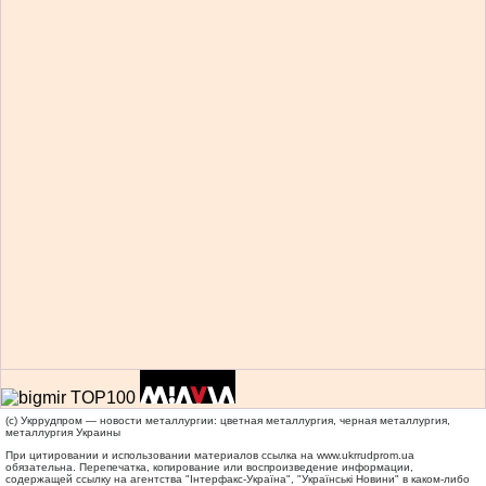
(c) Укррудпром — новости металлургии: цветная металлургия, черная металлургия,
металлургия Украины
При цитировании и использовании материалов ссылка на
www.ukrrudprom.ua
обязательна. Перепечатка, копирование или воспроизведение информации,
содержащей ссылку на агентства "Iнтерфакс-Україна", "Українськi Новини" в каком-либо