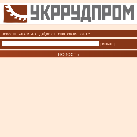
НОВОСТИ
АНАЛИТИКА
ДАЙДЖЕСТ
СПРАВОЧНИК
О НАС
| искать |
НОВОСТЬ