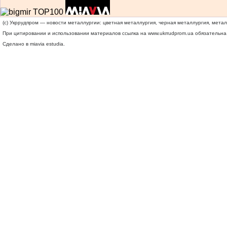
(c) Укррудпром — новости металлургии: цветная металлургия, черная металлургия, мета
При цитировании и использовании материалов ссылка на
www.ukrrudprom.ua
обязательна.
Сделано в miavia estudia.