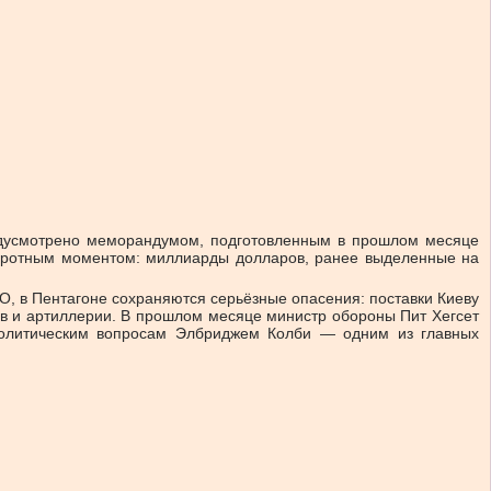
едусмотрено меморандумом, подготовленным в прошлом месяце
воротным моментом: миллиарды долларов, ранее выделенные на
О, в Пентагоне сохраняются серьёзные опасения: поставки Киеву
ов и артиллерии. В прошлом месяце министр обороны Пит Хегсет
политическим вопросам Элбриджем Колби — одним из главных