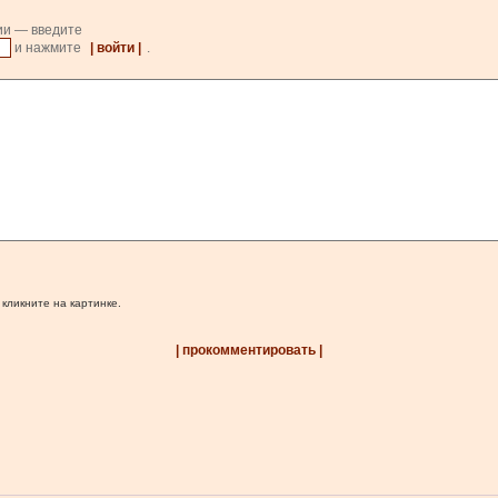
ии — введите
и нажмите
| войти |
.
 кликните на картинке.
| прокомментировать |