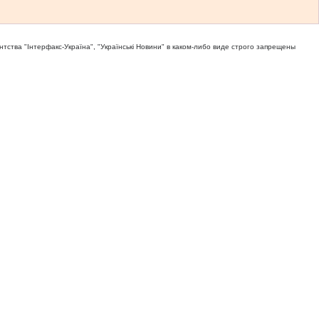
тва "Iнтерфакс-Україна", "Українськi Новини" в каком-либо виде строго запрещены