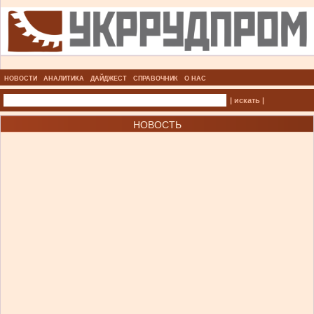
НОВОСТИ
АНАЛИТИКА
ДАЙДЖЕСТ
СПРАВОЧНИК
О НАС
| искать |
НОВОСТЬ