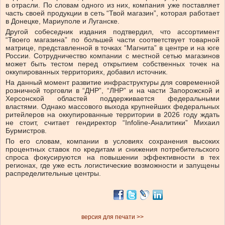
в отрасли. По словам одного из них, компания уже поставляет
часть своей продукции в сеть “Твой магазин”, которая работает
в Донецке, Мариуполе и Луганске.
Другой собеседник издания подтвердил, что ассортимент
“Твоего магазина” по большей части соответствует товарной
матрице, представленной в точках “Магнита” в центре и на юге
России. Сотрудничество компании с местной сетью магазинов
может быть тестом перед открытием собственных точек на
оккупированных территориях, добавил источник.
На данный момент развитие инфраструктуры для современной
розничной торговли в “ДНР”, “ЛНР” и на части Запорожской и
Херсонской областей поддерживается федеральными
властями. Однако массового выхода крупнейших федеральных
ритейлеров на оккупированные территории в 2026 году ждать
не стоит, считает гендиректор “Infoline-Аналитики” Михаил
Бурмистров.
По его словам, компании в условиях сохранения высоких
процентных ставок по кредитам и снижения потребительского
спроса фокусируются на повышении эффективности в тех
регионах, где уже есть логистические возможности и запущены
распределительные центры.
версия для печати >>