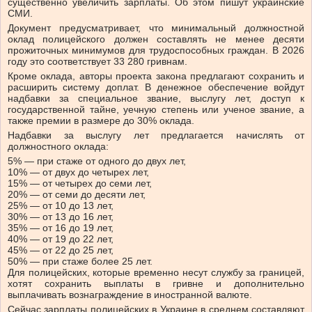
существенно увеличить зарплаты. Об этом пишут украинские
СМИ.
Документ предусматривает, что минимальный должностной
оклад полицейского должен составлять не менее десяти
прожиточных минимумов для трудоспособных граждан. В 2026
году это соответствует 33 280 гривнам.
Кроме оклада, авторы проекта закона предлагают сохранить и
расширить систему доплат. В денежное обеспечение войдут
надбавки за специальное звание, выслугу лет, доступ к
государственной тайне, уечную степень или ученое звание, а
также премии в размере до 30% оклада.
Надбавки за выслугу лет предлагается начислять от
должностного оклада:
5% — при стаже от одного до двух лет,
10% — от двух до четырех лет,
15% — от четырех до семи лет,
20% — от семи до десяти лет,
25% — от 10 до 13 лет,
30% — от 13 до 16 лет,
35% — от 16 до 19 лет,
40% — от 19 до 22 лет,
45% — от 22 до 25 лет,
50% — при стаже более 25 лет.
Для полицейских, которые временно несут службу за границей,
хотят сохранить выплаты в гривне и дополнительно
выплачивать вознаграждение в иностранной валюте.
Сейчас зарплаты полицейских в Украине в среднем составляют