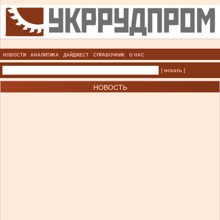
НОВОСТИ
АНАЛИТИКА
ДАЙДЖЕСТ
СПРАВОЧНИК
О НАС
| искать |
НОВОСТЬ