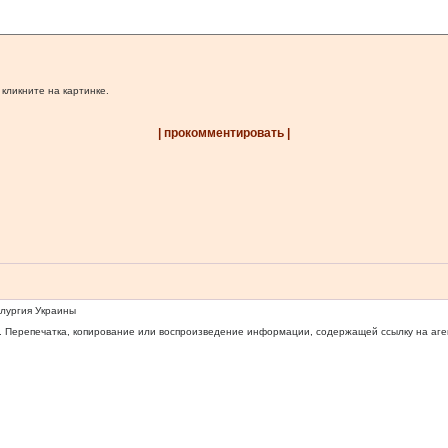
 кликните на картинке.
| прокомментировать |
ллургия Украины
 Перепечатка, копирование или воспроизведение информации, содержащей ссылку на агентс