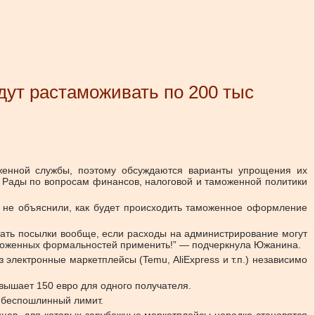
удут растаможивать по 200 тыс
оженной службы, поэтому обсуждаются варианты упрощения их
й Рады по вопросам финансов, налоговой и таможенной политики
р не объяснили, как будет происходить таможенное оформление
благать посылки вообще, если расходы на администрирование могут
таможенных формальностей применить!” — подчеркнула Южанина.
электронные маркетплейсы (Temu, AliExpress и т.п.) независимо
вышает 150 евро для одного получателя.
 беспошлинный лимит.