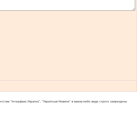
тва "Iнтерфакс-Україна", "Українськi Новини" в каком-либо виде строго запрещены