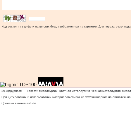
Код состоит из цифр и латинских букв, изображенных на картинке. Для перезагрузки кода
(c) Укррудпром — новости металлургии: цветная металлургия, черная металлургия, мета
При цитировании и использовании материалов ссылка на
www.ukrrudprom.ua
обязательна.
Сделано в miavia estudia.