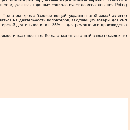
нцев, для которых зарубежные маркетплейсы нередко становятся
тности, указывают данные социологического исследования Rating
. При этом, кроме базовых вещей, украинцы этой зимой активно
заться на деятельности волонтеров, закупающих товары для сил
терской деятельности, а в 25% — для ремонта или производства
имости всех посылок. Когда отменят льготный завоз посылок, то