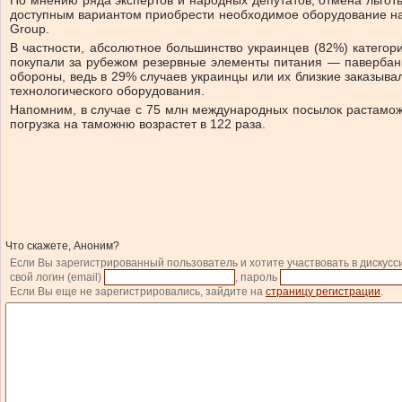
По мнению ряда экспертов и народных депутатов, отмена льгот
доступным вариантом приобрести необходимое оборудование на с
Group.
В частности, абсолютное большинство украинцев (82%) категор
покупали за рубежом резервные элементы питания — павербанки
обороны, ведь в 29% случаев украинцы или их близкие заказыв
технологического оборудования.
Напомним, в случае с 75 млн международных посылок растаможив
погрузка на таможню возрастет в 122 раза.
Что скажете, Аноним?
Если Вы зарегистрированный пользователь и хотите участвовать в дискусс
свой логин (email)
, пароль
Если Вы еще не зарегистрировались, зайдите на
страницу регистрации
.