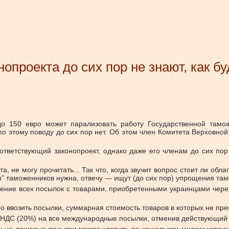
опроекта до сих пор не знают, как б
до 150 евро может парализовать работу Государственной там
 этому поводу до сих пор нет. Об этом член Комитета Верховно
оответствующий законопроект, однако даже его членам до сих по
ета, не могу прочитать... Так что, когда звучит вопрос стоит ли о
я” таможенников нужна, отвечу — ищут (до сих пор) упрощения 
ние всех посылок с товарами, приобретенными украинцами через 
о ввозить посылки, суммарная стоимость товаров в которых не пре
и НДС (20%) на все международные посылки, отменив действующий