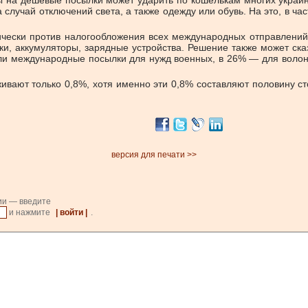
ы на дешевые посылки может ударить по кошелькам многих украи
лучай отключений света, а также одежду или обувь. На это, в час
ически против налогообложения всех международных отправлений
, аккумуляторы, зарядные устройства. Решение также может ска
али международные посылки для нужд военных, в 26% — для волон
ают только 0,8%, хотя именно эти 0,8% составляют половину сто
версия для печати >>
ии — введите
и нажмите
| войти |
.