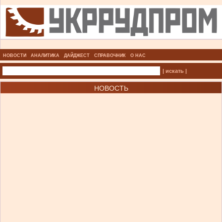
НОВОСТИ
АНАЛИТИКА
ДАЙДЖЕСТ
СПРАВОЧНИК
О НАС
| искать |
НОВОСТЬ