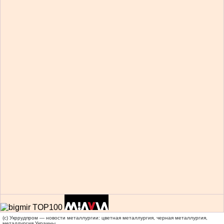
(c) Укррудпром — новости металлургии: цветная металлургия, черная металлургия,
металлургия Украины