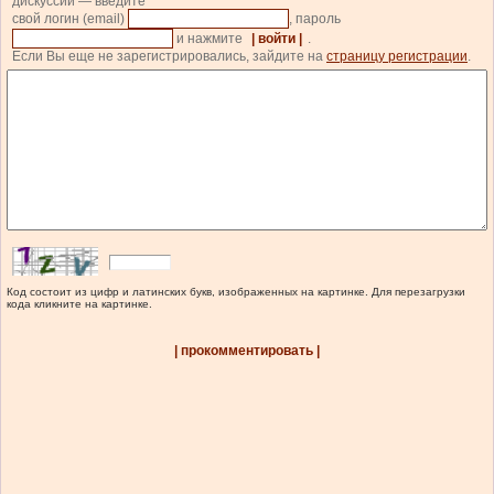
дискуссии — введите
свой логин (email)
, пароль
и нажмите
| войти |
.
Если Вы еще не зарегистрировались, зайдите на
страницу регистрации
.
Код состоит из цифр и латинских букв, изображенных на картинке. Для перезагрузки
кода кликните на картинке.
| прокомментировать |