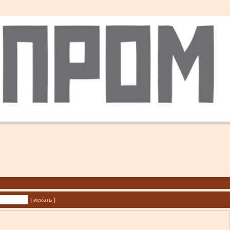
| искать |