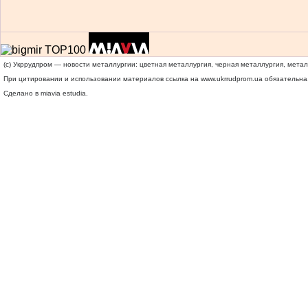
(c) Укррудпром — новости металлургии: цветная металлургия, черная металлургия, мета
При цитировании и использовании материалов ссылка на
www.ukrrudprom.ua
обязательна.
Сделано в miavia estudia.