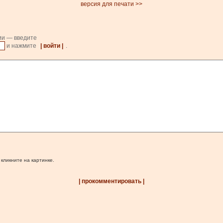
версия для печати >>
ии — введите
и нажмите
| войти |
.
 кликните на картинке.
| прокомментировать |