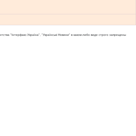
тва "Iнтерфакс-Україна", "Українськi Новини" в каком-либо виде строго запрещены