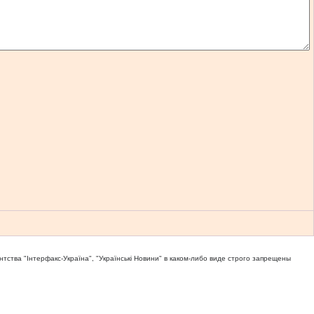
тва "Iнтерфакс-Україна", "Українськi Новини" в каком-либо виде строго запрещены