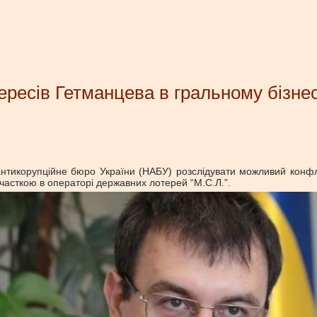
ресів Гетманцева в гральному бізнесі
нтикорупційне бюро України (НАБУ) розслідувати можливий конфлік
 часткою в операторі державних лотерей “М.С.Л.”.