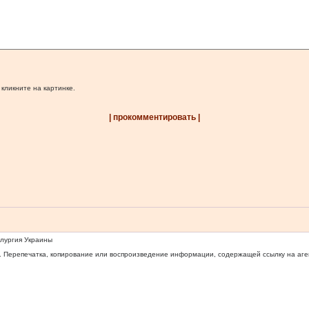
 кликните на картинке.
| прокомментировать |
ллургия Украины
 Перепечатка, копирование или воспроизведение информации, содержащей ссылку на агентс