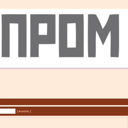
| искать |