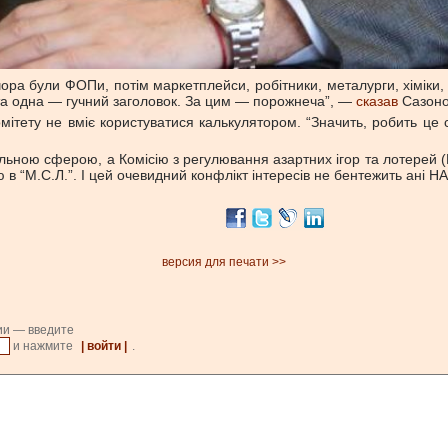
ора були ФОПи, потім маркетплейси, робітники, металурги, хіміки,
Мета одна — гучний заголовок. За цим — порожнеча”, —
сказав
Сазоно
ітету не вміє користуватися калькулятором. “Значить, робить це 
ьною сферою, а Комісію з регулювання азартних ігор та лотерей (К
ю в “М.С.Л.”. І цей очевидний конфлікт інтересів не бентежить ані Н
версия для печати >>
ии — введите
и нажмите
| войти |
.