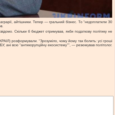
 аграрії, айтішники. Тепер — гральний бізнес. То “недоплатили 30
в.
свідомо. Скільки б бюджет отримував, якби податкову політику не
РАІЛ) розформували. “Зрозуміло, чому йому так болить: усі гроші
АБУ, ані всю “антикорупційну екосистему””, — резюмував політолог.