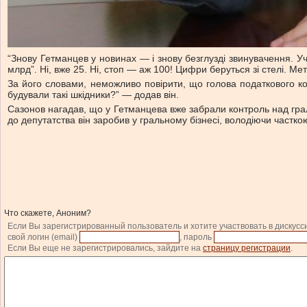
“Знову Гетманцев у новинах — і знову безглузді звинувачення. Уч
млрд”. Ні, вже 25. Ні, стоп — аж 100! Цифри беруться зі стелі. 
За його словами, неможливо повірити, що голова податкового ком
будували такі шкідники?” — додав він.
Сазонов нагадав, що у Гетманцева вже забрали контроль над грал
до депутатства він заробив у гральному бізнесі, володіючи частко
Что скажете, Аноним?
Если Вы зарегистрированный пользователь и хотите участвовать в дискусс
свой логин (email)
, пароль
Если Вы еще не зарегистрировались, зайдите на
страницу регистрации
.