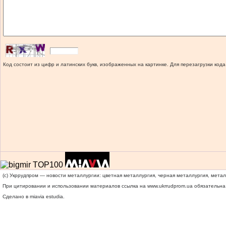
Код состоит из цифр и латинских букв, изображенных на картинке. Для перезагрузки кода
(c) Укррудпром — новости металлургии: цветная металлургия, черная металлургия, мета
При цитировании и использовании материалов ссылка на
www.ukrrudprom.ua
обязательна.
Сделано в miavia estudia.