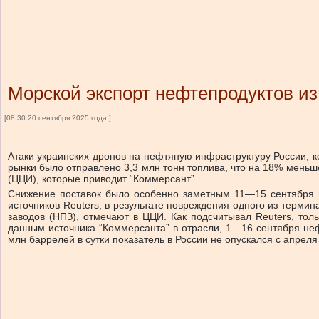
Морской экспорт нефтепродуктов из
[08:30 20 сентября 2025 года ]
Атаки украинских дронов на нефтяную инфраструктуру России, к
рынки было отправлено 3,3 млн тонн топлива, что на 18% меньш
(ЦЦИ), которые приводит “Коммерсант”.
Снижение поставок было особенно заметным 11—15 сентября из
источников Reuters, в результате повреждения одного из терм
заводов (НПЗ), отмечают в ЦЦИ. Как подсчитывал Reuters, тол
данным источника “Коммерсанта” в отрасли, 1—16 сентября неф
млн баррелей в сутки показатель в России не опускался с апреля