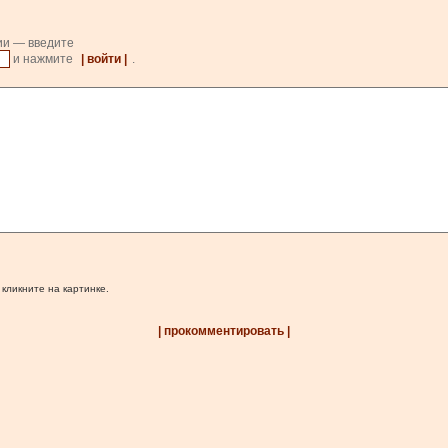
ии — введите
и нажмите
| войти |
.
 кликните на картинке.
| прокомментировать |