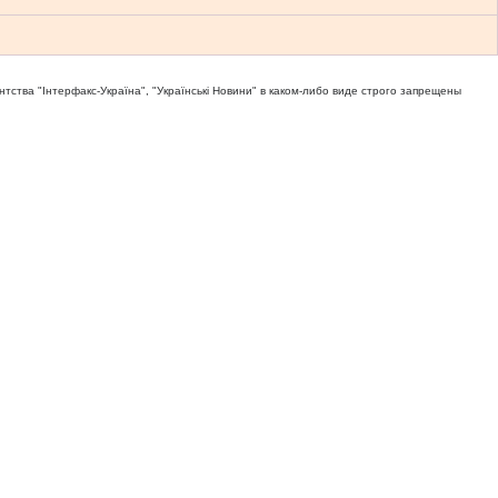
тва "Iнтерфакс-Україна", "Українськi Новини" в каком-либо виде строго запрещены