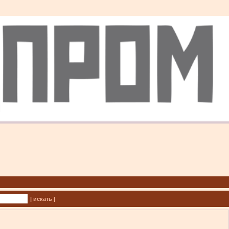
| искать |