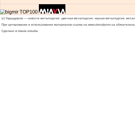
(c) Укррудпром — новости металлургии: цветная металлургия, черная металлургия, мета
При цитировании и использовании материалов ссылка на
www.ukrrudprom.ua
обязательна.
Сделано в miavia estudia.