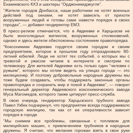
Енакиевского КХЗ и шахтеры “Орджоникидзеугля”.
“Жители городов Донбасса, наши работники не хотят военных
действий под окнами, не хотят зависеть от прихоти
вооруженных людей и готовы сами навести порядок в своих
городах”, — добавил гендиректор ЕМЗ.
В пресс-релизе отмечается, что в Авдеевке и Харцызске не
было многолюдных митингов, вооруженных столкновений,
однако и здесь жители обеспокоены состоянием правопорядка.
“Коксохимики Авдеевки гордятся своим городом и своим
предприятием, которое в прошлом году отпраздновало 80-
летний юбилей. Люди не хотят тех событий, о которых мы с
тревогой и ужасом читаем в интернете и смотрим по
телевизору. Для жителей Авдеевки есть только один “человек с
ружьем”, которого мы хотим видеть на улицах города — это
милиционер. И поэтому добровольные народные дружины мы
тоже будем создавать, чтобы поддержать законные органы
правопорядка и сохранить мир и покой в Авдеевке”, — говорит
генеральный директор Авдеевского коксохимического завода
Муса Магомедов, которого также цитирует пресс-служба.
В свою очередь гендиректор Харцызского трубного завода
Павел Узбек подчеркнул, что предприятие всегда поддерживало
городскую милицию, так как от ее оперативности зависит
порядок в городе.
“Мы снимем все проблемы, связанные с топливом для
милицейских машин, с привлечением трубников в народные
дружины. Я считаю, что желание горожан взять в свои руки