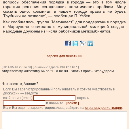
вопросы обеспечения порядка в городе — это в том числе
гарантия решения сегодняшних политических проблем. Могу
сказать одно: криминал в нашем городе править не будет.
Трубники не позволят”, — пообещал П. Узбек.
Как сообщалось, группа “Метинвест” для поддержания порядка
в Мариуполе совместно с муниципальной милицией создает
народные дружины из числа работников меткомбинатов.
версия для печати >>
[2014-05-13 22:14:53] [ Аноним с адреса 193.42.148.* ]
Авдеевскому коксохиму было 50, а не 80....хватит врать, Укррудпром
Что скажете, Аноним?
Если Вы зарегистрированный пользователь и хотите участвовать в
дискуссии — введите
свой логин (email)
, пароль
и нажмите
| войти |
.
Если Вы еще не зарегистрировались, зайдите на
страницу регистрации
.