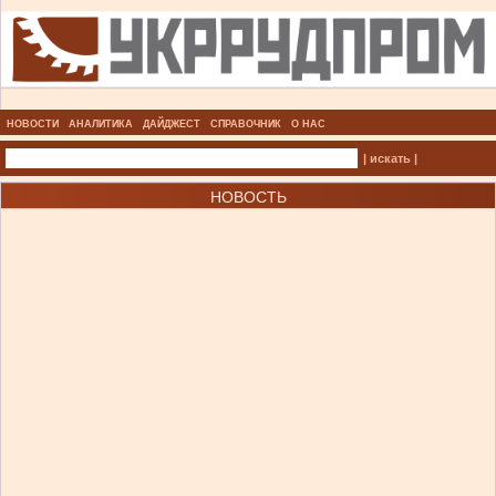
НОВОСТИ
АНАЛИТИКА
ДАЙДЖЕСТ
СПРАВОЧНИК
О НАС
| искать |
НОВОСТЬ