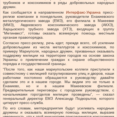
трубников и коксохимиков в ряды добровольных народных
дружин.
Как сообщается в направленном
Интерфакс-Украина
пресс-
релизе компании в понедельник, руководители Енакиевского
металлургического завода (ЕМЗ), его филиала в Макеевке
(ММЗ), Авдеевского коксохимического завода (АКХЗ),
Харцызского трубного завода (ХТЗ), входящих в группу
“Метинвест”, готовы оказать всемерную помощь местным
органам правопорядка.
Согласно пресс-релизу, речь идет, прежде всего, об усилении
добровольцами из числа металлургов и коксохимиков, по
примеру Мариуполя, народных дружин, призванных оказывать
поддержку милиции на территории городов на основе закона
Украины о привлечении граждан к охране общественного
порядка и государственной границы.
“После того, как наши мариупольские коллеги приступили к
совместному с милицией патрулированию улиц и дворов, наши
работники постоянно обращаются к руководству: давайте
сделаем это и в нашем городе. Мы видим это не только в
Енакиево, но и в нашем Макеевском филиале.
Предварительные переговоры с городским руководством, с
начальниками горотделов милиции проведены”, — сказал
генеральный директор ЕМЗ Александр Подкорытов, которого
цитирует пресс-служба.
По его словам, метпредприятия будут усиливать народные
дружины и оказывать всемерную помощь милиции, выразив
уверенность, что к этой инициативе присоединятся коксохимики