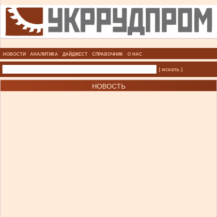
НОВОСТИ
АНАЛИТИКА
ДАЙДЖЕСТ
СПРАВОЧНИК
О НАС
| искать |
НОВОСТЬ