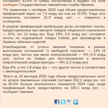
составляет 43,4% от суммы поступлений в бюджет.
Об этом
сообщает
Государственная таможенная служба Украины.
“По сравнению с октябрем 2024 года объем предоставленных
преференций вырос на 7,2 млрд грн или на 32,9%. Тогда этот
показатель составлял 21,9 млрд грн”, — говорится в
сообщении.
В разрезе преференций наибольшую долю составляют льготы,
предоставленные при импорте товаров оборонного назначения
— 41%, это 12 млрд грн. Еще 23%, 6,6 млрд грн, составили
льготы на подакцизные товары (табак) для производства в
Украине табачных изделий.
Освобождение от уплаты ввозной пошлины в рамках
выполнения соглашений “о свободной торговле” — 14% (4
млрд грн), льготы при ввозе электромобилей — 9% (2,6 млрд
грн), льготы на товары для восстановления и ремонта
энергетической инфраструктуры — 8% (2,2 млрд грн).
Еще 6%, а это 1,8 млрд грн — это другие льготы в соответствии
с законодательством.
“Всего за 10 месяцев 2025 года объем предоставленных льгот
по уплате таможенных платежей составил 253,2 млрд грн, что
на 40,6% больше аналогичного показателя 2024 года, когда
преференций было предоставлено на 180,1 млрд грн”, —
сообщает таможня.