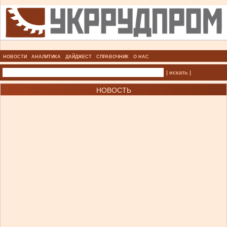
НОВОСТИ
АНАЛИТИКА
ДАЙДЖЕСТ
СПРАВОЧНИК
О НАС
| искать |
НОВОСТЬ