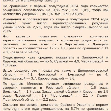
состояния Министерства юстиции.
По сравнению с первым полугодием 2024 года количество
рожденных сократилось на 0,86 тыс., или 1,0%, тогда как
количество умерших — на 1,97 тыс., или на 0,8%.
Изменения в соответствии со вторым полугодием 2024 года
немного хуже: число зарегистрированных рождений
уменьшилось на 2,5%, тогда как число смертей выросло на
2,0%.
Что касается показателя отношения количества
зарегистрированных умерших к количеству родившихся по
регионам, то хуже всего он в Херсонской и Донецкой
областях — соответственно 12,2 и 10,3 раза по сравнению с 11
и 8,5 раза за 2024 год.
Существенно хуже среднего показатель в Запорожской и
Харьковской областях — по 5, Сумской — 4,9, Черниговской —
4,8 раза.
Выше среднего этот показатель также в Днепропетровской
области — 4,1, Черкасской и Полтавской — по 4,
Николаевской — 3,7, Кировоградской — 3,6.
По данным Минюста, лучшим отношение рожденных и
умерших является в Ровенской области — 1,6 раза,
Волынской — 1,7 раза, Закарпатской области и Киеве — по 1,8
раза, Львовской — 1,9, Черновицкой — 2,1 и Ивано-
Франковской области — 2,2 раза.
Согласно статистике, количество браков в Украине в первом
полугодии этого года уменьшилось на 5,7% по сравнению с