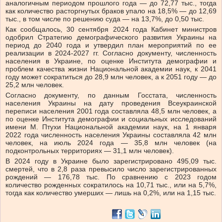
аналогичным периодом прошлого года — до 72,77 тыс., тогда
как количество расторгнутых браков упало на 18,5% — до 12,69
тыс., в том числе по решению суда — на 13,7%, до 0,50 тыс.
Как сообщалось, 30 сентября 2024 года Кабинет министров
одобрил Стратегию демографического развития Украины на
период до 2040 года и утвердил план мероприятий по ее
реализации в 2024-2027 гг. Согласно документу, численность
населения в Украине, по оценке Института демографии и
проблем качества жизни Национальной академии наук, к 2041
году может сократиться до 28,9 млн человек, а к 2051 году — до
25,2 млн человек.
Согласно документу, по данным Госстата, численность
населения Украины на дату проведения Всеукраинской
переписи населения 2001 года составляла 48,5 млн человек, а
по оценке Института демографии и социальных исследований
имени М. Птухи Национальной академии наук, на 1 января
2022 года численность населения Украины составляла 42 млн
человек, на июль 2024 года — 35,8 млн человек (на
подконтрольных территориях — 31,1 млн человек).
В 2024 году в Украине было зарегистрировано 495,09 тыс.
смертей, что в 2,8 раза превысило число зарегистрированных
рождений — 176,78 тыс. По сравнению с 2023 годом
количество рожденных сократилось на 10,71 тыс., или на 5,7%,
тогда как количество умерших — лишь на 0,2%, или на 1,15 тыс.