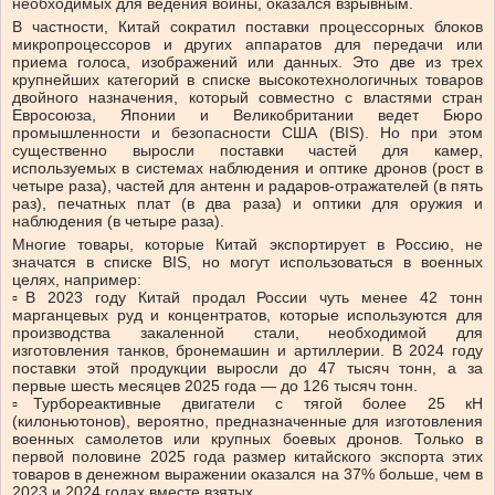
необходимых для ведения войны, оказался взрывным.
В частности, Китай сократил поставки процессорных блоков
микропроцессоров и других аппаратов для передачи или
приема голоса, изображений или данных. Это две из трех
крупнейших категорий в списке высокотехнологичных товаров
двойного назначения, который совместно с властями стран
Евросоюза, Японии и Великобритании ведет Бюро
промышленности и безопасности США (BIS). Но при этом
существенно выросли поставки частей для камер,
используемых в системах наблюдения и оптике дронов (рост в
четыре раза), частей для антенн и радаров-отражателей (в пять
раз), печатных плат (в два раза) и оптики для оружия и
наблюдения (в четыре раза).
Многие товары, которые Китай экспортирует в Россию, не
значатся в списке BIS, но могут использоваться в военных
целях, например:
▫️В 2023 году Китай продал России чуть менее 42 тонн
марганцевых руд и концентратов, которые используются для
производства закаленной стали, необходимой для
изготовления танков, бронемашин и артиллерии. В 2024 году
поставки этой продукции выросли до 47 тысяч тонн, а за
первые шесть месяцев 2025 года — до 126 тысяч тонн.
▫️Турбореактивные двигатели с тягой более 25 кН
(килоньютонов), вероятно, предназначенные для изготовления
военных самолетов или крупных боевых дронов. Только в
первой половине 2025 года размер китайского экспорта этих
товаров в денежном выражении оказался на 37% больше, чем в
2023 и 2024 годах вместе взятых.