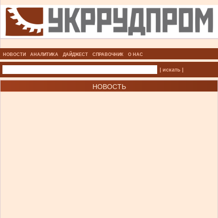
НОВОСТИ
АНАЛИТИКА
ДАЙДЖЕСТ
СПРАВОЧНИК
О НАС
| искать |
НОВОСТЬ