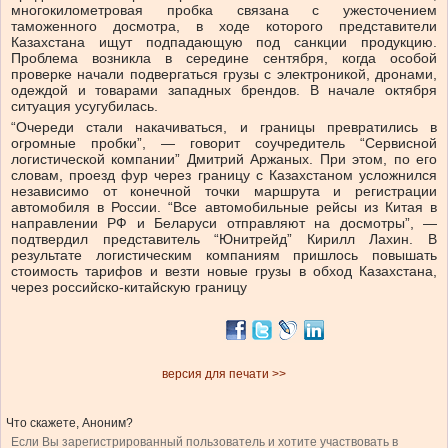
многокилометровая пробка связана с ужесточением
таможенного досмотра, в ходе которого представители
Казахстана ищут подпадающую под санкции продукцию.
Проблема возникла в середине сентября, когда особой
проверке начали подвергаться грузы с электроникой, дронами,
одеждой и товарами западных брендов. В начале октября
ситуация усугубилась.
“Очереди стали накачиваться, и границы превратились в
огромные пробки”, — говорит соучредитель “Сервисной
логистической компании” Дмитрий Аржаных. При этом, по его
словам, проезд фур через границу с Казахстаном усложнился
независимо от конечной точки маршрута и регистрации
автомобиля в России. “Все автомобильные рейсы из Китая в
направлении РФ и Беларуси отправляют на досмотры”, —
подтвердил представитель “Юнитрейд” Кирилл Лахин. В
результате логистическим компаниям пришлось повышать
стоимость тарифов и везти новые грузы в обход Казахстана,
через российско-китайскую границу
версия для печати >>
Что скажете, Аноним?
Если Вы зарегистрированный пользователь и хотите участвовать в