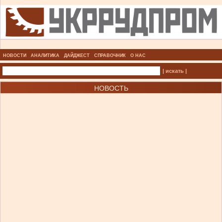
НОВОСТИ
АНАЛИТИКА
ДАЙДЖЕСТ
СПРАВОЧНИК
О НАС
| искать |
НОВОСТЬ