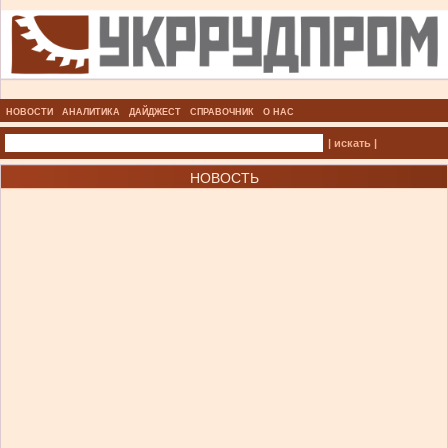
НОВОСТИ
АНАЛИТИКА
ДАЙДЖЕСТ
СПРАВОЧНИК
О НАС
| искать |
НОВОСТЬ