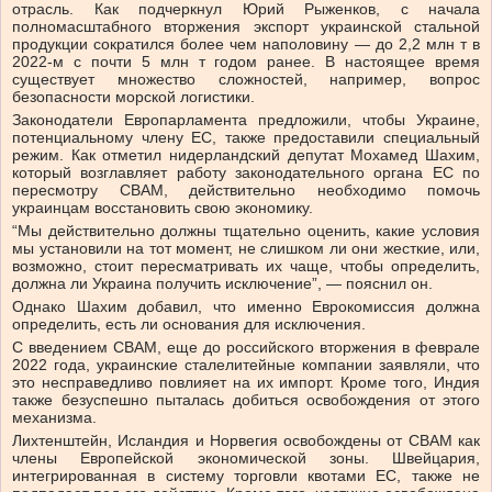
отрасль. Как подчеркнул Юрий Рыженков, с начала
полномасштабного вторжения экспорт украинской стальной
продукции сократился более чем наполовину — до 2,2 млн т в
2022-м с почти 5 млн т годом ранее. В настоящее время
существует множество сложностей, например, вопрос
безопасности морской логистики.
Законодатели Европарламента предложили, чтобы Украине,
потенциальному члену ЕС, также предоставили специальный
режим. Как отметил нидерландский депутат Мохамед Шахим,
который возглавляет работу законодательного органа ЕС по
пересмотру CBAM, действительно необходимо помочь
украинцам восстановить свою экономику.
“Мы действительно должны тщательно оценить, какие условия
мы установили на тот момент, не слишком ли они жесткие, или,
возможно, стоит пересматривать их чаще, чтобы определить,
должна ли Украина получить исключение”, — пояснил он.
Однако Шахим добавил, что именно Еврокомиссия должна
определить, есть ли основания для исключения.
С введением CBAM, еще до российского вторжения в феврале
2022 года, украинские сталелитейные компании заявляли, что
это несправедливо повлияет на их импорт. Кроме того, Индия
также безуспешно пыталась добиться освобождения от этого
механизма.
Лихтенштейн, Исландия и Норвегия освобождены от CBAM как
члены Европейской экономической зоны. Швейцария,
интегрированная в систему торговли квотами ЕС, также не