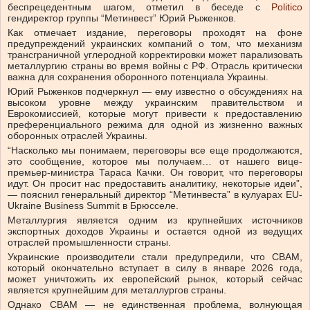
беспрецедентным шагом, отметил в беседе с
Politico
гендиректор группы “Метинвест” Юрий Рыженков.
Как отмечает издание, переговоры проходят на фоне
предупреждений украинских компаний о том, что механизм
трансграничной углеродной корректировки может парализовать
металлургию страны во время войны с РФ. Отрасль критически
важна для сохранения оборонного потенциала Украины.
Юрий Рыженков подчеркнул — ему известно о обсуждениях на
высоком уровне между украинским правительством и
Еврокомиссией, которые могут привести к предоставлению
преференциального режима для одной из жизненно важных
оборонных отраслей Украины.
“Насколько мы понимаем, переговоры все еще продолжаются,
это сообщение, которое мы получаем… от нашего вице-
премьер-министра Тараса Качки. Он говорит, что переговоры
идут. Он просит нас предоставить аналитику, некоторые идеи”,
— пояснил генеральный директор “Метинвеста” в кулуарах EU-
Ukraine Business Summit в Брюсселе.
Металлургия является одним из крупнейших источников
экспортных доходов Украины и остается одной из ведущих
отраслей промышленности страны.
Украинские производители стали предупредили, что CBAM,
который окончательно вступает в силу в январе 2026 года,
может уничтожить их европейский рынок, который сейчас
является крупнейшим для металлургов страны.
Однако CBAM — не единственная проблема, волнующая