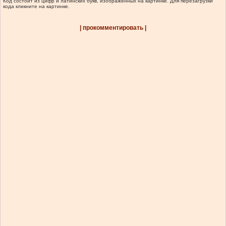
Код состоит из цифр и латинских букв, изображенных на картинке. Для перезагрузки
кода кликните на картинке.
| прокомментировать |