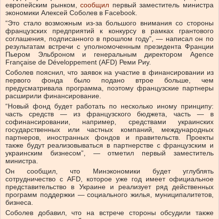
европейским рынком,
сообщил
первый заместитель министра
экономики Алексей Соболев в Facebook.
“Это стало возможным из-за большого внимания со стороны
французских предприятий к конкурсу в рамках грантового
соглашения, подписанного в прошлом году”, — написал он по
результатам встречи с уполномоченным президента Франции
Пьером Эльброном и генеральным директором Agence
Française de Développement (AFD) Реми Риу.
Соболев пояснил, что заявок на участие в финансировании из
первого фонда было подано втрое больше, чем
предусматривала программа, поэтому французские партнеры
расширили финансирование.
“Новый фонд будет работать по несколько иному принципу:
часть средств — из французского бюджета, часть — в
софинансировании, например, средствами украинских
государственных или частных компаний, международных
партнеров, иностранных фондов и правительств. Проекты
также будут реализовываться в партнерстве с французским и
украинским бизнесом”, — отметил первый заместитель
министра.
Он сообщил, что Минэкономики будет углублять
сотрудничество с AFD, которое уже год имеет официальное
представительство в Украине и реализует ряд действенных
программ поддержки — социального жилья, муниципалитетов,
бизнеса.
Соболев добавил, что на встрече стороны обсудили также