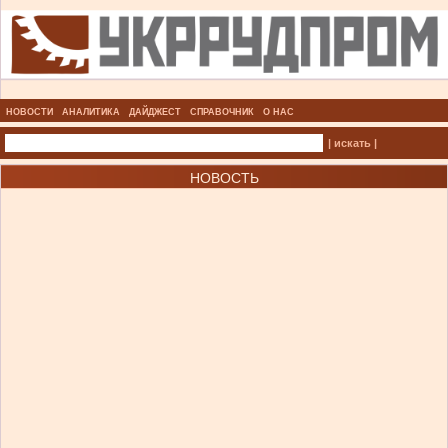
НОВОСТИ
АНАЛИТИКА
ДАЙДЖЕСТ
СПРАВОЧНИК
О НАС
| искать |
НОВОСТЬ