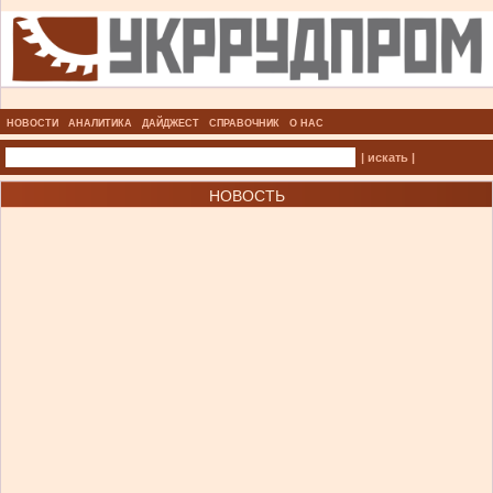
НОВОСТИ
АНАЛИТИКА
ДАЙДЖЕСТ
СПРАВОЧНИК
О НАС
| искать |
НОВОСТЬ