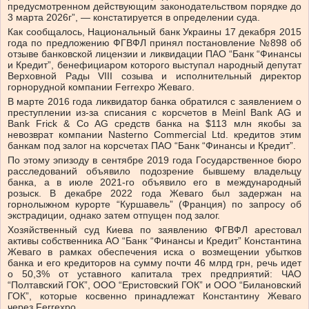
предусмотренном действующим законодательством порядке до
3 марта 2026г”, — констатируется в определении суда.
Как сообщалось, Национальный банк Украины 17 декабря 2015
года по предложению ФГВФЛ принял постановление №898 об
отзыве банковской лицензии и ликвидации ПАО “Банк “Финансы
и Кредит”, бенефициаром которого выступал народный депутат
Верховной Рады VIII созыва и исполнительный директор
горнорудной компании Ferrexpo Жеваго.
В марте 2016 года ликвидатор банка обратился с заявлением о
преступлении из-за списания с корсчетов в Meinl Bank AG и
Bank Frick & Co AG средств банка на $113 млн якобы за
невозврат компании Nasterno Commercial Ltd. кредитов этим
банкам под залог на корсчетах ПАО “Банк “Финансы и Кредит”.
По этому эпизоду в сентябре 2019 года Государственное бюро
расследований объявило подозрение бывшему владельцу
банка, а в июле 2021-го объявило его в международный
розыск. В декабре 2022 года Жеваго был задержан на
горнолыжном курорте “Куршавель” (Франция) по запросу об
экстрадиции, однако затем отпущен под залог.
Хозяйственный суд Киева по заявлению ФГВФЛ арестовал
активы собственника АО “Банк “Финансы и Кредит” Константина
Жеваго в рамках обеспечения иска о возмещении убытков
банка и его кредиторов на сумму почти 46 млрд грн, речь идет
о 50,3% от уставного капитала трех предприятий: ЧАО
“Полтавский ГОК”, ООО “Еристовский ГОК” и ООО “Билановский
ГОК”, которые косвенно принадлежат Константину Жеваго
через Ferrexpo.