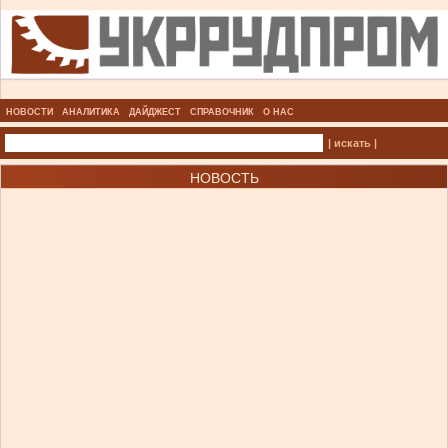
НОВОСТИ
АНАЛИТИКА
ДАЙДЖЕСТ
СПРАВОЧНИК
О НАС
| искать |
НОВОСТЬ