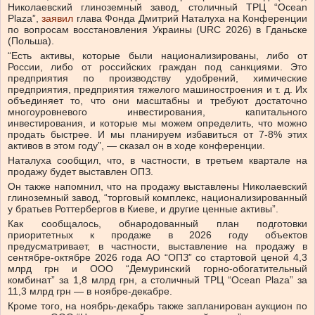
Николаевский глиноземный завод, столичный ТРЦ “Ocean
Plaza”,
заявил
глава Фонда Дмитрий Наталуха на Конференции
по вопросам восстановления Украины (URC 2026) в Гданьске
(Польша).
“Есть активы, которые были национализированы, либо от
России, либо от российских граждан под санкциями. Это
предприятия по производству удобрений, химические
предприятия, предприятия тяжелого машиностроения и т. д. Их
объединяет то, что они масштабны и требуют достаточно
многоуровневого инвестирования, капитального
инвестирования, и которые мы можем определить, что можно
продать быстрее. И мы планируем избавиться от 7-8% этих
активов в этом году”, — сказал он в ходе конференции.
Наталуха сообщил, что, в частности, в третьем квартале на
продажу будет выставлен ОПЗ.
Он также напомнил, что на продажу выставлены Николаевский
глиноземный завод, “торговый комплекс, национализированный
у братьев Роттербергов в Киеве, и другие ценные активы”.
Как сообщалось, обнародованный план подготовки
приоритетных к продаже в 2026 году объектов
предусматривает, в частности, выставление на продажу в
сентябре-октябре 2026 года АО “ОПЗ” со стартовой ценой 4,3
млрд грн и ООО “Демуринский горно-обогатительный
комбинат” за 1,8 млрд грн, а столичный ТРЦ “Ocean Plaza” за
11,3 млрд грн — в ноябре-декабре.
Кроме того, на ноябрь-декабрь также запланирован аукцион по