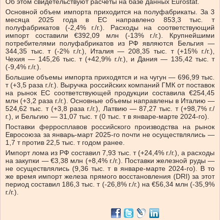
Об этом свидетельствуют расчеты на базе данных Eurostat.
Основной объем импорта приходится на полуфабрикаты. За 3
месяца 2025 года в ЕС направлено 853,3 тыс. т
полуфабрикатов (-2,4% г./г.). Расходы на соответствующий
импорт составили €392,09 млн (-13% г./г.). Крупнейшими
потребителями полуфабрикатов из РФ являются Бельгия —
344,35 тыс. т (-2% г./г.), Италия — 208,35 тыс. т (+15% г./г.),
Чехия — 145,26 тыс. т (+42,9% г./г.), и Дания — 135,42 тыс. т
(-9,4% г./г.).
Большие объемы импорта приходятся и на чугун — 696,99 тыс.
т (+3,5 раза г./г.). Выручка российских компаний ГМК от поставок
на рынок ЕС соответствующей продукции составила €254,45
млн (+3,2 раза г./г.). Основные объемы направлены в Италию —
524,62 тыс. т (+3,8 раза г./г.), Латвию — 87,27 тыс. т (+98,7% г./
г.), и Бельгию — 31,07 тыс. т (0 тыс. т в январе-марте 2024-го).
Поставки ферросплавов российского производства на рынок
Евросоюза за январь-март 2025-го почти не осуществлялись —
1,7 т против 22,5 тыс. т годом ранее.
Импорт лома из РФ составил 7,93 тыс. т (+24,4% г./г.), а расходы
на закупки — €3,38 млн (+8,4% г./г.). Поставки железной руды —
не осуществлялись (9,36 тыс. т в январе-марте 2024-го). В то
же время импорт железа прямого восстановления (DRI) за этот
период составил 186,3 тыс. т (-26,8% г./г.) на €56,34 млн (-35,9%
г./г.).