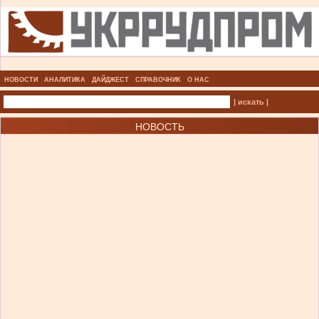
НОВОСТИ
АНАЛИТИКА
ДАЙДЖЕСТ
СПРАВОЧНИК
О НАС
| искать |
НОВОСТЬ