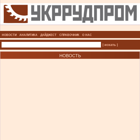
НОВОСТИ
АНАЛИТИКА
ДАЙДЖЕСТ
СПРАВОЧНИК
О НАС
| искать |
НОВОСТЬ