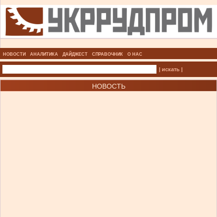
НОВОСТИ
АНАЛИТИКА
ДАЙДЖЕСТ
СПРАВОЧНИК
О НАС
| искать |
НОВОСТЬ