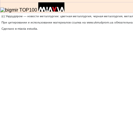
(c) Укррудпром — новости металлургии: цветная металлургия, черная металлургия, мета
При цитировании и использовании материалов ссылка на
www.ukrrudprom.ua
обязательна.
Сделано в miavia estudia.