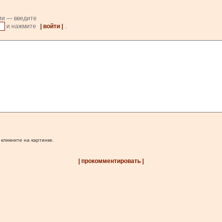
ии — введите
и нажмите
| войти |
.
 кликните на картинке.
| прокомментировать |