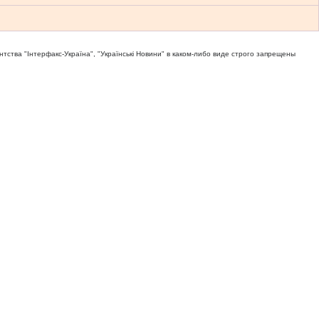
тва "Iнтерфакс-Україна", "Українськi Новини" в каком-либо виде строго запрещены