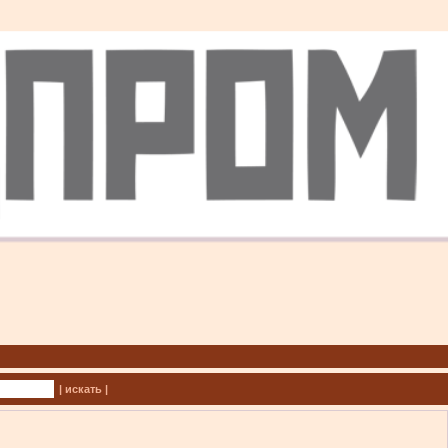
| искать |