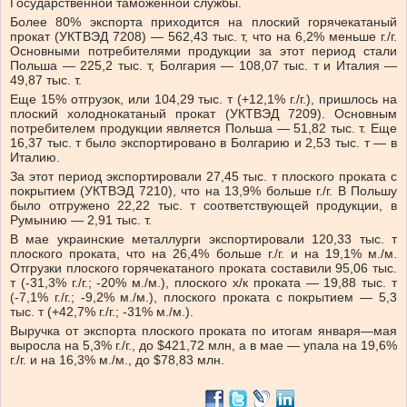
Государственной таможенной службы.
Более 80% экспорта приходится на плоский горячекатаный
прокат (УКТВЭД 7208) — 562,43 тыс. т, что на 6,2% меньше г./г.
Основными потребителями продукции за этот период стали
Польша — 225,2 тыс. т, Болгария — 108,07 тыс. т и Италия —
49,87 тыс. т.
Еще 15% отгрузок, или 104,29 тыс. т (+12,1% г./г.), пришлось на
плоский холоднокатаный прокат (УКТВЭД 7209). Основным
потребителем продукции является Польша — 51,82 тыс. т. Еще
16,37 тыс. т было экспортировано в Болгарию и 2,53 тыс. т — в
Италию.
За этот период экспортировали 27,45 тыс. т плоского проката с
покрытием (УКТВЭД 7210), что на 13,9% больше г./г. В Польшу
было отгружено 22,22 тыс. т соответствующей продукции, в
Румынию — 2,91 тыс. т.
В мае украинские металлурги экспортировали 120,33 тыс. т
плоского проката, что на 26,4% больше г./г. и на 19,1% м./м.
Отгрузки плоского горячекатаного проката составили 95,06 тыс.
т (-31,3% г./г.; -20% м./м.), плоского х/к проката — 19,88 тыс. т
(-7,1% г./г.; -9,2% м./м.), плоского проката с покрытием — 5,3
тыс. т (+42,7% г./г.; -31% м./м.).
Выручка от экспорта плоского проката по итогам января—мая
выросла на 5,3% г./г., до $421,72 млн, а в мае — упала на 19,6%
г./г. и на 16,3% м./м., до $78,83 млн.