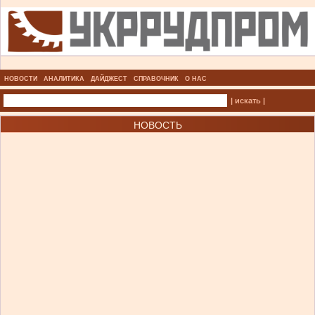
НОВОСТИ
АНАЛИТИКА
ДАЙДЖЕСТ
СПРАВОЧНИК
О НАС
| искать |
НОВОСТЬ