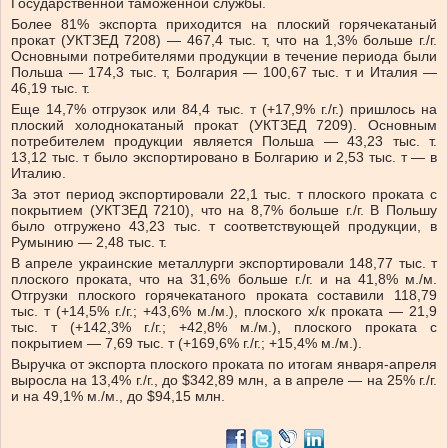
Государственной таможенной службы.
Более 81% экспорта приходится на плоский горячекатаный
прокат (УКТЗЕД 7208) — 467,4 тыс. т, что на 1,3% больше г./г.
Основными потребителями продукции в течение периода были
Польша — 174,3 тыс. т, Болгария — 100,67 тыс. т и Италия —
46,19 тыс. т.
Еще 14,7% отгрузок или 84,4 тыс. т (+17,9% г./г.) пришлось на
плоский холоднокатаный прокат (УКТЗЕД 7209). Основным
потребителем продукции является Польша — 43,23 тыс. т.
13,12 тыс. т было экспортировано в Болгарию и 2,53 тыс. т — в
Италию.
За этот период экспортировали 22,1 тыс. т плоского проката с
покрытием (УКТЗЕД 7210), что на 8,7% больше г./г. В Польшу
было отгружено 43,23 тыс. т соответствующей продукции, в
Румынию — 2,48 тыс. т.
В апреле украинские металлурги экспортировали 148,77 тыс. т
плоского проката, что на 31,6% больше г./г. и на 41,8% м./м.
Отгрузки плоского горячекатаного проката составили 118,79
тыс. т (+14,5% г./г.; +43,6% м./м.), плоского х/к проката — 21,9
тыс. т (+142,3% г./г.; +42,8% м./м.), плоского проката с
покрытием — 7,69 тыс. т (+169,6% г./г.; +15,4% м./м.).
Выручка от экспорта плоского проката по итогам января-апреля
выросла на 13,4% г./г., до $342,89 млн, а в апреле — на 25% г./г.
и на 49,1% м./м., до $94,15 млн.