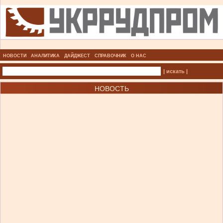
НОВОСТИ
АНАЛИТИКА
ДАЙДЖЕСТ
СПРАВОЧНИК
О НАС
| искать |
НОВОСТЬ