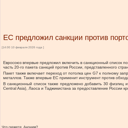
ЕС предложил санкции против порто
[14:00 10 февраля 2026 года ]
Евросоюз впервые предложил включить в санкционный список пор
часть 20-го пакета санкций против России, представленного стра
Пакет также включает переход от потолка цен G7 к полному зап
металлов. Также впервые ЕС применит инструмент против обхода
В санкционный список также предложено добавить 30 физлиц и 
Central Asia), Лаоса и Таджикистана за предоставление России 
Что скажете, Аноним?