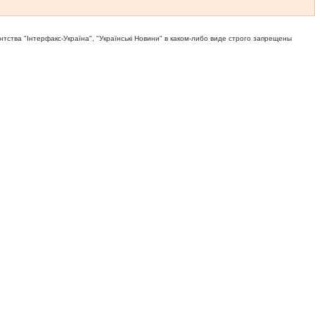
тва "Iнтерфакс-Україна", "Українськi Новини" в каком-либо виде строго запрещены