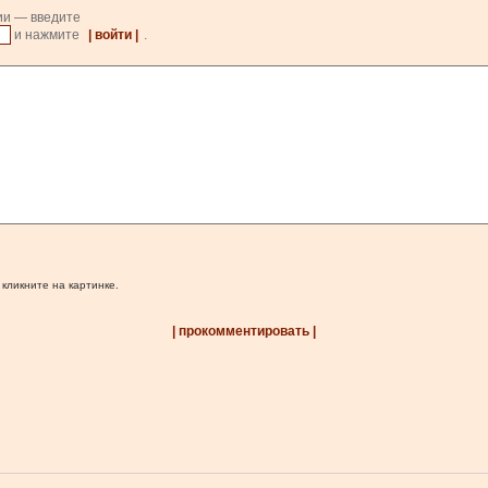
ии — введите
и нажмите
| войти |
.
 кликните на картинке.
| прокомментировать |