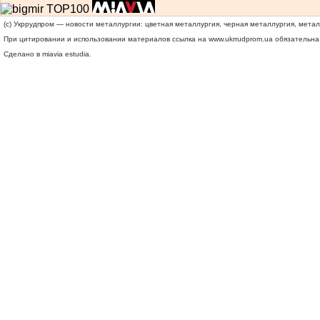
(c) Укррудпром — новости металлургии: цветная металлургия, черная металлургия, мета
При цитировании и использовании материалов ссылка на
www.ukrrudprom.ua
обязательна.
Сделано в miavia estudia.