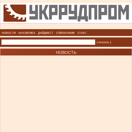
НОВОСТИ
АНАЛИТИКА
ДАЙДЖЕСТ
СПРАВОЧНИК
О НАС
| искать |
НОВОСТЬ