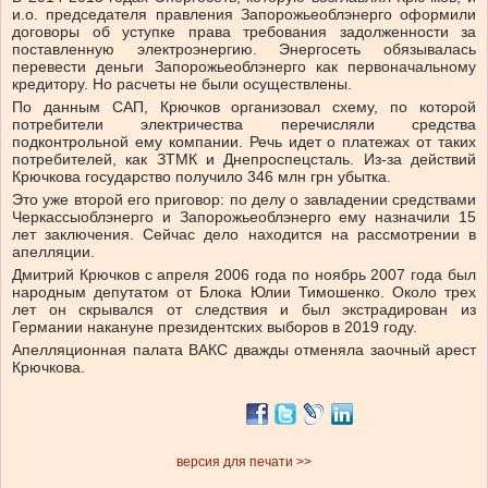
и.о. председателя правления Запорожьеоблэнерго оформили
договоры об уступке права требования задолженности за
поставленную электроэнергию. Энергосеть обязывалась
перевести деньги Запорожьеоблэнерго как первоначальному
кредитору. Но расчеты не были осуществлены.
По данным САП, Крючков организовал схему, по которой
потребители электричества перечисляли средства
подконтрольной ему компании. Речь идет о платежах от таких
потребителей, как ЗТМК и Днепроспецсталь. Из-за действий
Крючкова государство получило 346 млн грн убытка.
Это уже второй его приговор: по делу о завладении средствами
Черкассыоблэнерго и Запорожьеоблэнерго ему назначили 15
лет заключения. Сейчас дело находится на рассмотрении в
апелляции.
Дмитрий Крючков с апреля 2006 года по ноябрь 2007 года был
народным депутатом от Блока Юлии Тимошенко. Около трех
лет он скрывался от следствия и был экстрадирован из
Германии накануне президентских выборов в 2019 году.
Апелляционная палата ВАКС дважды отменяла заочный арест
Крючкова.
версия для печати >>