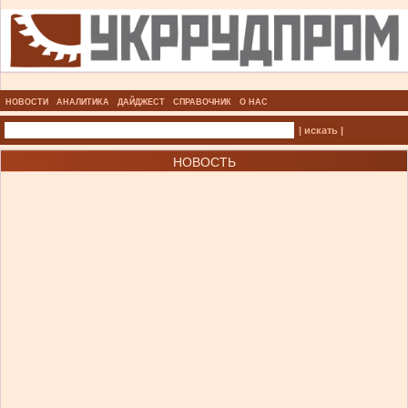
НОВОСТИ
АНАЛИТИКА
ДАЙДЖЕСТ
СПРАВОЧНИК
О НАС
| искать |
НОВОСТЬ