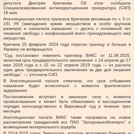
депутата Дмитрия Крючкова. Об этом сообщила
Специализированная антикоррупционная прокуратура (САП)
18 мая.
Апелляционная палата признала Крючкова виновным по ч. 5 ст.
191 УК (завладение чужим имуществом в особо крупном
размере) и назначила наказание — десять с половиной лет
лишения свободы с конфискацией всего принадлежащего ему
имущества.
Крючков 15 февраля 2024 года пересек границу и больше в
Украину не возвращался.
“Суд постановил изменить приговор ВАКС от 11.06.2025,
зачислив срок предварительного заключения: с 14 апреля до 17
мая 2018 года и с 15 по 22 апреля 2019 года — из расчета
один день предварительного заключения за два дня лишения
свободы”, — уточнила САП.
В Апелляционной палате отметили, что срок отбывания
наказания будет исчисляться с момента фактического
задержания.
Постановление вступает в законную силу с момента
провозглашения и может быть обжаловано в кассационном
порядке непосредственно в Верховный суд в течение трех
месяцев.
Апелляционная палата ВАКС также направила на новое
рассмотрение гражданский иск ПАО “Запорожьеоблэнерго” о
возмещении материального ущерба.
В 2014-2015 годах Энергосеть, которую возглавлял Крючков, и