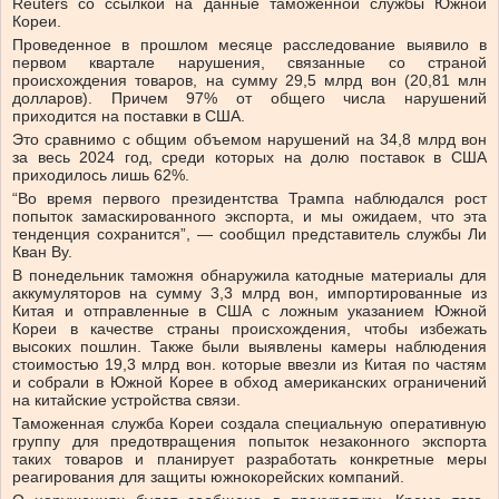
Reuters со ссылкой на данные таможенной службы Южной
Кореи.
Проведенное в прошлом месяце расследование выявило в
первом квартале нарушения, связанные со страной
происхождения товаров, на сумму 29,5 млрд вон (20,81 млн
долларов). Причем 97% от общего числа нарушений
приходится на поставки в США.
Это сравнимо с общим объемом нарушений на 34,8 млрд вон
за весь 2024 год, среди которых на долю поставок в США
приходилось лишь 62%.
“Во время первого президентства Трампа наблюдался рост
попыток замаскированного экспорта, и мы ожидаем, что эта
тенденция сохранится”, — сообщил представитель службы Ли
Кван Ву.
В понедельник таможня обнаружила катодные материалы для
аккумуляторов на сумму 3,3 млрд вон, импортированные из
Китая и отправленные в США с ложным указанием Южной
Кореи в качестве страны происхождения, чтобы избежать
высоких пошлин. Также были выявлены камеры наблюдения
стоимостью 19,3 млрд вон. которые ввезли из Китая по частям
и собрали в Южной Корее в обход американских ограничений
на китайские устройства связи.
Таможенная служба Кореи создала специальную оперативную
группу для предотвращения попыток незаконного экспорта
таких товаров и планирует разработать конкретные меры
реагирования для защиты южнокорейских компаний.