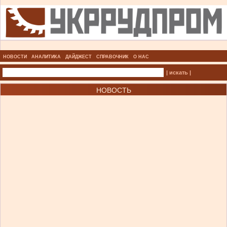
НОВОСТИ
АНАЛИТИКА
ДАЙДЖЕСТ
СПРАВОЧНИК
О НАС
| искать |
НОВОСТЬ