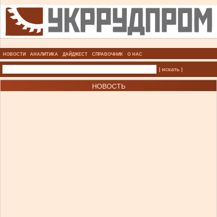
НОВОСТИ
АНАЛИТИКА
ДАЙДЖЕСТ
СПРАВОЧНИК
О НАС
| искать |
НОВОСТЬ