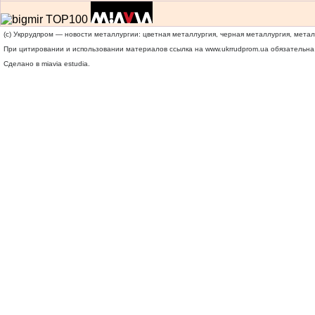
(c) Укррудпром — новости металлургии: цветная металлургия, черная металлургия, мета
При цитировании и использовании материалов ссылка на
www.ukrrudprom.ua
обязательна.
Сделано в miavia estudia.