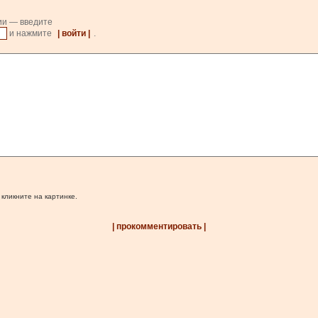
ии — введите
и нажмите
| войти |
.
 кликните на картинке.
| прокомментировать |