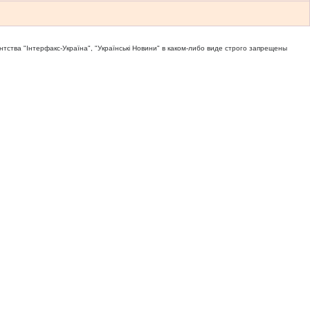
тва "Iнтерфакс-Україна", "Українськi Новини" в каком-либо виде строго запрещены