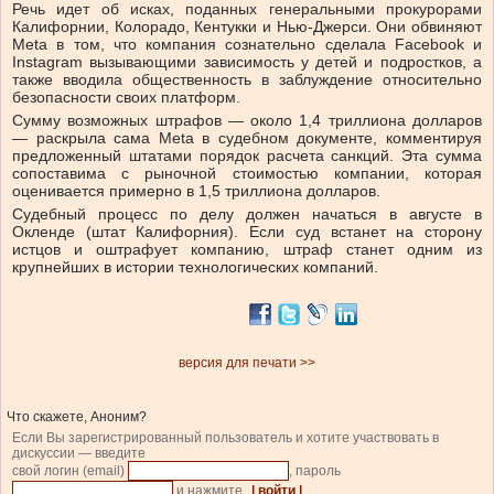
Речь идет об исках, поданных генеральными прокурорами
Калифорнии, Колорадо, Кентукки и Нью-Джерси. Они обвиняют
Meta в том, что компания сознательно сделала Facebook и
Instagram вызывающими зависимость у детей и подростков, а
также вводила общественность в заблуждение относительно
безопасности своих платформ.
Сумму возможных штрафов — около 1,4 триллиона долларов
— раскрыла сама Meta в судебном документе, комментируя
предложенный штатами порядок расчета санкций. Эта сумма
сопоставима с рыночной стоимостью компании, которая
оценивается примерно в 1,5 триллиона долларов.
Судебный процесс по делу должен начаться в августе в
Окленде (штат Калифорния). Если суд встанет на сторону
истцов и оштрафует компанию, штраф станет одним из
крупнейших в истории технологических компаний.
версия для печати >>
Что скажете, Аноним?
Если Вы зарегистрированный пользователь и хотите участвовать в
дискуссии — введите
свой логин (email)
, пароль
и нажмите
| войти |
.