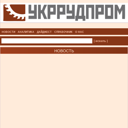
НОВОСТИ
АНАЛИТИКА
ДАЙДЖЕСТ
СПРАВОЧНИК
О НАС
| искать |
НОВОСТЬ