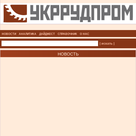
НОВОСТИ
АНАЛИТИКА
ДАЙДЖЕСТ
СПРАВОЧНИК
О НАС
| искать |
НОВОСТЬ