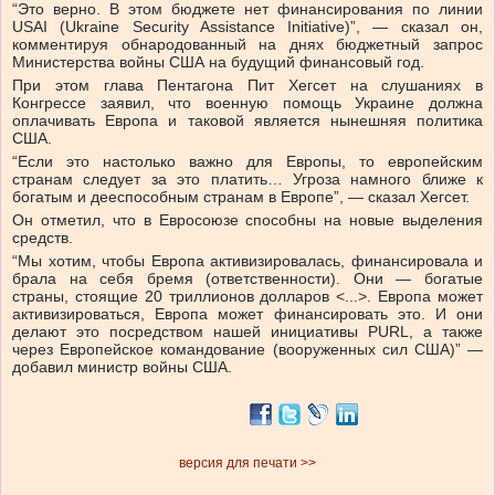
“Это верно. В этом бюджете нет финансирования по линии
USAI (Ukraine Security Assistance Initiative)”, — сказал он,
комментируя обнародованный на днях бюджетный запрос
Министерства войны США на будущий финансовый год.
При этом глава Пентагона Пит Хегсет на слушаниях в
Конгрессе заявил, что военную помощь Украине должна
оплачивать Европа и таковой является нынешняя политика
США.
“Если это настолько важно для Европы, то европейским
странам следует за это платить… Угроза намного ближе к
богатым и дееспособным странам в Европе”, — сказал Хегсет.
Он отметил, что в Евросоюзе способны на новые выделения
средств.
“Мы хотим, чтобы Европа активизировалась, финансировала и
брала на себя бремя (ответственности). Они — богатые
страны, стоящие 20 триллионов долларов <...>. Европа может
активизироваться, Европа может финансировать это. И они
делают это посредством нашей инициативы PURL, а также
через Европейское командование (вооруженных сил США)” —
добавил министр войны США.
версия для печати >>