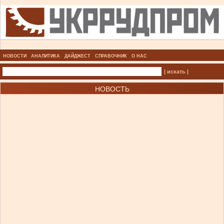
НОВОСТИ
АНАЛИТИКА
ДАЙДЖЕСТ
СПРАВОЧНИК
О НАС
| искать |
НОВОСТЬ