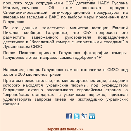
прошлого года сотрудниками СБУ детектива НАБУ Руслана
Магамедрасулова. Об этом рассказал прокурор
Специализированнаой антикоррупционной прокуратуры на
вчерашнем заседании ВАКС по выбору меры пресечения для
Галущенко.
По его данным, заместитель министра юстиции Евгений
Пикалов сообщил Галущенко, что СБУ попросила его
разместить задержанного руководителя подразделения
детективов в “бесплатной камере с неприятными соседями” в
Лукьяновском СИЗО.
Позже Пикалов прислал Галущенко фотографии камеры.
Галущенко в ответ направил символ одобрения “+”.
Напомним, теперь Галущенко самого отправили в СИЗО под
залог в 200 миллионов гривен.
При этом примечательно, что министерство юстиции, в ведении
которого находятся украинские тюрьмы, под руководством
Галущенко активно рассказывало европейским странам о
“европейских стандартах” в украинских тюрьмах, призывая
удовлетворять запросы Киева на экстрадицию украинских
граждан.
версия для печати >>