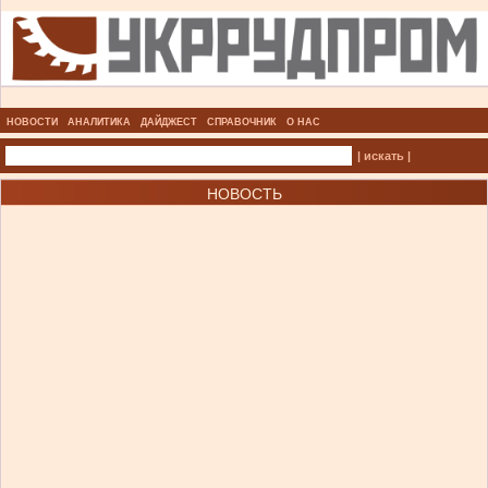
НОВОСТИ
АНАЛИТИКА
ДАЙДЖЕСТ
СПРАВОЧНИК
О НАС
| искать |
НОВОСТЬ