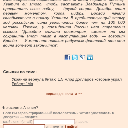
Хватит ли этого, чтобы заставить Владимира Путина
прекратить свою войну, — другой вопрос. Декабрь стал
первым моментом, когда цифры Бровди начали
складываться в пользу Украины. В предшествующий этому
год российские силы увеличились более чем на 100 000
человек. Похоже, у президента России нет стратегии
выхода. “Давайте сначала посмотрим, сможем ли мы
сохранить этот темп в наступающем году, — говорит
Бровди. — У меня нет никаких радужных фантазий, что эта
война вот-вот закончится”.
Ссылки по теме:
Украина вернула Китаю 1,5 млрд долларов которые украл
Роберт “Ма
версия для печати >>
Что скажете, Аноним?
Если Вы зарегистрированный пользователь и хотите участвовать в
дискуссии — введите
свой логин (email)
, пароль
и нажмите
| войти |
.