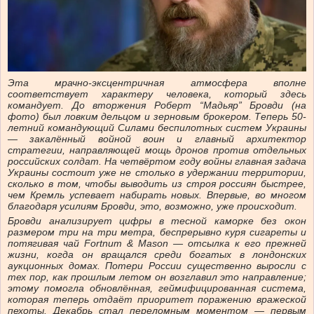
Эта мрачно-эксцентричная атмосфера вполне
соответствует характеру человека, который здесь
командует. До вторжения Роберт “Мадьяр” Бровди (на
фото) был ловким дельцом и зерновым брокером. Теперь 50-
летний командующий Силами беспилотных систем Украины
— закалённый войной воин и главный архитектор
стратегии, направляющей мощь дронов против отдельных
российских солдат. На четвёртом году войны главная задача
Украины состоит уже не столько в удержании территории,
сколько в том, чтобы выводить из строя россиян быстрее,
чем Кремль успевает набирать новых. Впервые, во многом
благодаря усилиям Бровди, это, возможно, уже происходит.
Бровди анализирует цифры в тесной каморке без окон
размером три на три метра, беспрерывно куря сигареты и
потягивая чай Fortnum & Mason — отсылка к его прежней
жизни, когда он вращался среди богатых в лондонских
аукционных домах. Потери России существенно выросли с
тех пор, как прошлым летом он возглавил это направление;
этому помогла обновлённая, геймифицированная система,
которая теперь отдаёт приоритет поражению вражеской
пехоты. Декабрь стал переломным моментом — первым