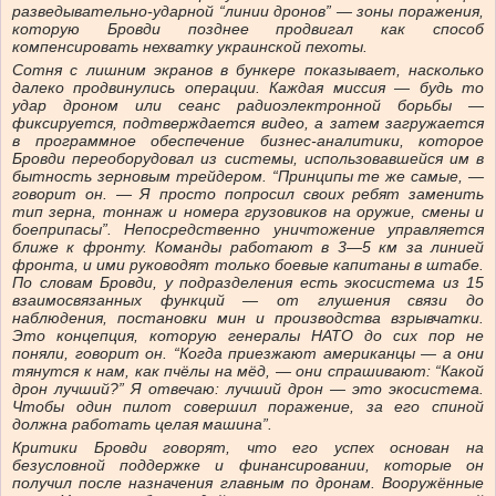
разведывательно-ударной “линии дронов” — зоны поражения,
которую Бровди позднее продвигал как способ
компенсировать нехватку украинской пехоты.
Сотня с лишним экранов в бункере показывает, насколько
далеко продвинулись операции. Каждая миссия — будь то
удар дроном или сеанс радиоэлектронной борьбы —
фиксируется, подтверждается видео, а затем загружается
в программное обеспечение бизнес-аналитики, которое
Бровди переоборудовал из системы, использовавшейся им в
бытность зерновым трейдером. “Принципы те же самые, —
говорит он. — Я просто попросил своих ребят заменить
тип зерна, тоннаж и номера грузовиков на оружие, смены и
боеприпасы”. Непосредственно уничтожение управляется
ближе к фронту. Команды работают в 3—5 км за линией
фронта, и ими руководят только боевые капитаны в штабе.
По словам Бровди, у подразделения есть экосистема из 15
взаимосвязанных функций — от глушения связи до
наблюдения, постановки мин и производства взрывчатки.
Это концепция, которую генералы НАТО до сих пор не
поняли, говорит он. “Когда приезжают американцы — а они
тянутся к нам, как пчёлы на мёд, — они спрашивают: “Какой
дрон лучший?” Я отвечаю: лучший дрон — это экосистема.
Чтобы один пилот совершил поражение, за его спиной
должна работать целая машина”.
Критики Бровди говорят, что его успех основан на
безусловной поддержке и финансировании, которые он
получил после назначения главным по дронам. Вооружённые