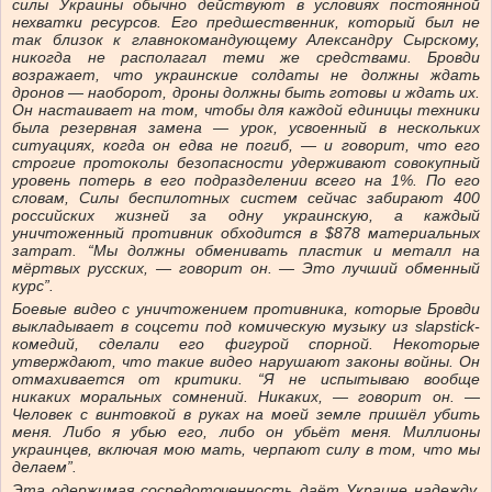
силы Украины обычно действуют в условиях постоянной
нехватки ресурсов. Его предшественник, который был не
так близок к главнокомандующему Александру Сырскому,
никогда не располагал теми же средствами. Бровди
возражает, что украинские солдаты не должны ждать
дронов — наоборот, дроны должны быть готовы и ждать их.
Он настаивает на том, чтобы для каждой единицы техники
была резервная замена — урок, усвоенный в нескольких
ситуациях, когда он едва не погиб, — и говорит, что его
строгие протоколы безопасности удерживают совокупный
уровень потерь в его подразделении всего на 1%. По его
словам, Силы беспилотных систем сейчас забирают 400
российских жизней за одну украинскую, а каждый
уничтоженный противник обходится в $878 материальных
затрат. “Мы должны обменивать пластик и металл на
мёртвых русских, — говорит он. — Это лучший обменный
курс”.
Боевые видео с уничтожением противника, которые Бровди
выкладывает в соцсети под комическую музыку из slapstick-
комедий, сделали его фигурой спорной. Некоторые
утверждают, что такие видео нарушают законы войны. Он
отмахивается от критики. “Я не испытываю вообще
никаких моральных сомнений. Никаких, — говорит он. —
Человек с винтовкой в руках на моей земле пришёл убить
меня. Либо я убью его, либо он убьёт меня. Миллионы
украинцев, включая мою мать, черпают силу в том, что мы
делаем”.
Эта одержимая сосредоточенность даёт Украине надежду.