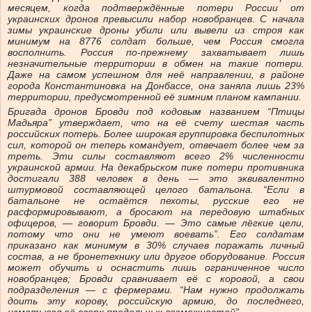
месяцем, когда подтверждённые потери России от
украинских дронов превысили набор новобранцев. С начала
зимы украинские дроны убили или вывели из строя как
минимум на 8776 солдат больше, чем Россия смогла
восполнить. Россия по-прежнему захватывает лишь
незначительные территории в обмен на такие потери.
Даже на самом успешном для неё направлении, в районе
города Константиновка на Донбассе, она заняла лишь 23%
территории, предусмотренной её зимним планом кампании.
Бригада дронов Бровди под кодовым названием “Птицы
Мадьяра” утверждает, что на её счету шестая часть
российских потерь. Более широкая группировка беспилотных
сил, которой он теперь командует, отвечает более чем за
треть. Эти силы составляют всего 2% численности
украинской армии. На декабрьском пике потери противника
достигали 388 человек в день — это эквивалентно
штурмовой составляющей целого батальона. “Если в
батальоне не остаётся пехоты, русские его не
расформировывают, а бросают на передовую штабных
офицеров, — говорит Бровди. — Это самые лёгкие цели,
потому что они не умеют воевать”. Его солдатам
приказано как минимум в 30% случаев поражать личный
состав, а не бронетехнику или другое оборудование. Россия
может обучить и оснастить лишь ограниченное число
новобранцев; Бровди сравнивает её с коровой, а свои
подразделения — с фермерами. “Нам нужно продолжать
доить эту корову, российскую армию, до последнего,