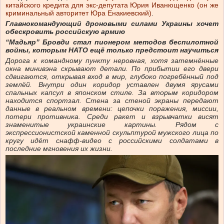
китайского кредита для экс-депутата Юрия Иванющенко (он же
криминальный авторитет Юра Енакиевский)
.
Главнокомандующий дроновыми силами Украины хочет
обескровить российскую армию
“Мадьяр” Бровди стал пионером методов беспилотной
войны, которым НАТО ещё только предстоит научиться
Дорога к командному пункту неровная, хотя затемнённые
окна минивэна скрывают детали. По прибытии его двери
сдвигаются, открывая вход в мир, глубоко погребённый под
землёй. Внутри один коридор уставлен двумя ярусами
спальных капсул в японском стиле. За вторым коридором
находится спортзал. Стена за стеной экраны передают
данные в реальном времени: цепочки поражения, миссии,
потери противника. Среди ракет и взрывчатки висят
знаменитые украинские картины. Рядом с
экспрессионистской каменной скульптурой мужского лица по
кругу идёт снафф-видео с российскими солдатами в
последние мгновения их жизни.