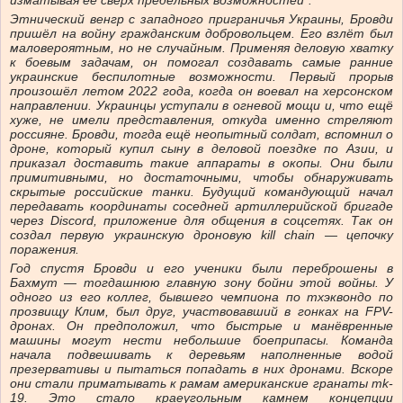
изматывая её сверх предельных возможностей”.
Этнический венгр с западного приграничья Украины, Бровди
пришёл на войну гражданским добровольцем. Его взлёт был
маловероятным, но не случайным. Применяя деловую хватку
к боевым задачам, он помогал создавать самые ранние
украинские беспилотные возможности. Первый прорыв
произошёл летом 2022 года, когда он воевал на херсонском
направлении. Украинцы уступали в огневой мощи и, что ещё
хуже, не имели представления, откуда именно стреляют
россияне. Бровди, тогда ещё неопытный солдат, вспомнил о
дроне, который купил сыну в деловой поездке по Азии, и
приказал доставить такие аппараты в окопы. Они были
примитивными, но достаточными, чтобы обнаруживать
скрытые российские танки. Будущий командующий начал
передавать координаты соседней артиллерийской бригаде
через Discord, приложение для общения в соцсетях. Так он
создал первую украинскую дроновую kill chain — цепочку
поражения.
Год спустя Бровди и его ученики были переброшены в
Бахмут — тогдашнюю главную зону бойни этой войны. У
одного из его коллег, бывшего чемпиона по тхэквондо по
прозвищу Клим, был друг, участвовавший в гонках на FPV-
дронах. Он предположил, что быстрые и манёвренные
машины могут нести небольшие боеприпасы. Команда
начала подвешивать к деревьям наполненные водой
презервативы и пытаться попадать в них дронами. Вскоре
они стали приматывать к рамам американские гранаты mk-
19. Это стало краеугольным камнем концепции