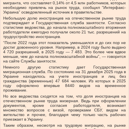
мигранта, что составляет 0,14% от 4,5 млн работников, которых
необходимо привлечь на рынок труда, сообщил “Интерфакс-
Украина” осведомленный источник в правительстве.
Небольшую долю иностранцев на отечественном рынке труда
подтверждает и Государственная служба занятости. Согласно
статистике ведомства, до начала полномасштабного вторжения
работодатели ежегодно получали около 21 тыс. разрешений на
трудоустройство иностранцев.
“После 2022 года этот показатель уменьшился и до сих пор не
достиг довоенного уровня. Например, в 2024 году было выдано
4 720 разрешений, в 2025 году — 7 483. Это более чем вдвое
меньше, чем до начала полномасштабной войны”, — говорится
на сайте Службы занятости.
Немного другую статистику дает Государственная
миграционная служба. По состоянию на 31 декабря 2025 года в
Украине находилось на учете иностранцев и лиц без
гражданства (временные) 47 684 человек. Из которых в 2025
году оформлено впервые 8440 видов на временное
проживание.
Но все ведомства сходятся на том, что доля иностранцев на
отечественном рынке труда мизерная. Ведь при оформлении
документов, кроме согласия работодателя, возникает
множество вопросов с визой, проверками СБУ, видом на
жительство и прочее, благодаря чему только часть рабочих
приезжает в Украину.
Таким образом, несмотря на трудовую миграцию, на рынке