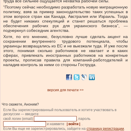
труда все сильнее ощущается нехватка рабочей силы.
“Поэтому сейчас необходимо разработать новую миграционную
политику, взяв за пример законодательство таких успешных в
этом вопросе стран как Канада, Австралия или Израиль. Тогда
не будет никаких спекуляций и станет решаться проблема
обеспечения рабочих рук для украинского бизнеса”, —
подчеркнул собеседник агентства.
Хотя, по его мнению, безусловно лучше сделать акцент на
сохранении внутреннего трудового потенциала, чтобы
украинцы возвращались из ЕС и не выезжали туда. И уже после
этого, понимая сколько работников не хватает и в каких
сферах, привлекать иностранных работников на конкретные
проекты, прописав правила для компаний-работодателей и
наладив контроль за ними со стороны Гоструда.
версия для печати >>
Что скажете, Аноним?
Если Вы зарегистрированный пользователь и хотите участвовать в
дискуссии — введите
свой логин (email)
, пароль
и нажмите
| войти |
.
Если Вы еще не зарегистрировались, зайдите на
страницу регистрации
.