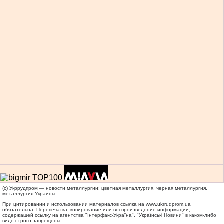
(c) Укррудпром — новости металлургии: цветная металлургия, черная металлургия,
металлургия Украины
При цитировании и использовании материалов ссылка на
www.ukrrudprom.ua
обязательна. Перепечатка, копирование или воспроизведение информации,
содержащей ссылку на агентства "Iнтерфакс-Україна", "Українськi Новини" в каком-либо
виде строго запрещены