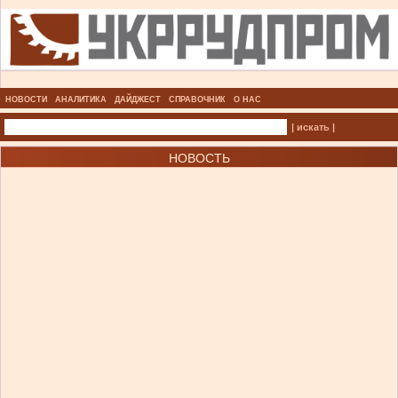
НОВОСТИ
АНАЛИТИКА
ДАЙДЖЕСТ
СПРАВОЧНИК
О НАС
| искать |
НОВОСТЬ