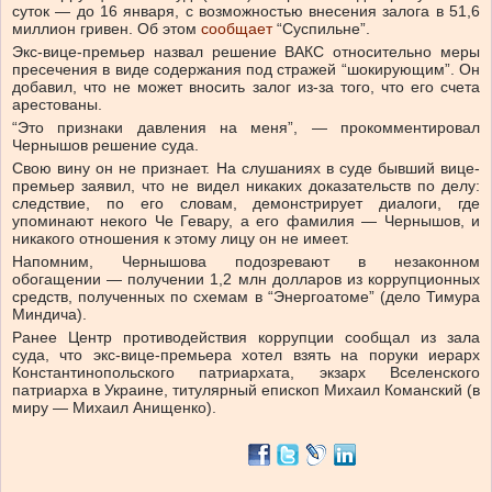
суток — до 16 января, с возможностью внесения залога в 51,6
миллион гривен. Об этом
сообщает
“Суспильне”.
Экс-вице-премьер назвал решение ВАКС относительно меры
пресечения в виде содержания под стражей “шокирующим”. Он
добавил, что не может вносить залог из-за того, что его счета
арестованы.
“Это признаки давления на меня”, — прокомментировал
Чернышов решение суда.
Свою вину он не признает. На слушаниях в суде бывший вице-
премьер заявил, что не видел никаких доказательств по делу:
следствие, по его словам, демонстрирует диалоги, где
упоминают некого Че Гевару, а его фамилия — Чернышов, и
никакого отношения к этому лицу он не имеет.
Напомним, Чернышова подозревают в незаконном
обогащении — получении 1,2 млн долларов из коррупционных
средств, полученных по схемам в “Энергоатоме” (дело Тимура
Миндича).
Ранее Центр противодействия коррупции сообщал из зала
суда, что экс-вице-премьера хотел взять на поруки иерарх
Константинопольского патриархата, экзарх Вселенского
патриарха в Украине, титулярный епископ Михаил Команский (в
миру — Михаил Анищенко).