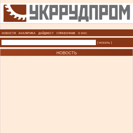
НОВОСТИ
АНАЛИТИКА
ДАЙДЖЕСТ
СПРАВОЧНИК
О НАС
| искать |
НОВОСТЬ