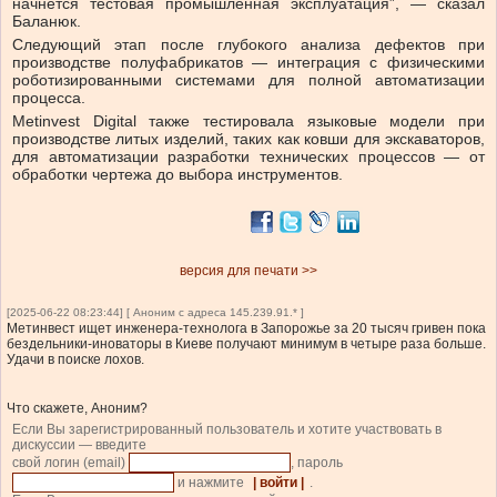
начнется тестовая промышленная эксплуатация”, — сказал
Баланюк.
Следующий этап после глубокого анализа дефектов при
производстве полуфабрикатов — интеграция с физическими
роботизированными системами для полной автоматизации
процесса.
Metinvest Digital также тестировала языковые модели при
производстве литых изделий, таких как ковши для экскаваторов,
для автоматизации разработки технических процессов — от
обработки чертежа до выбора инструментов.
версия для печати >>
[2025-06-22 08:23:44] [ Аноним с адреса 145.239.91.* ]
Метинвест ищет инженера-технолога в Запорожье за 20 тысяч гривен пока
бездельники-иноваторы в Киеве получают минимум в четыре раза больше.
Удачи в поиске лохов.
Что скажете, Аноним?
Если Вы зарегистрированный пользователь и хотите участвовать в
дискуссии — введите
свой логин (email)
, пароль
и нажмите
| войти |
.