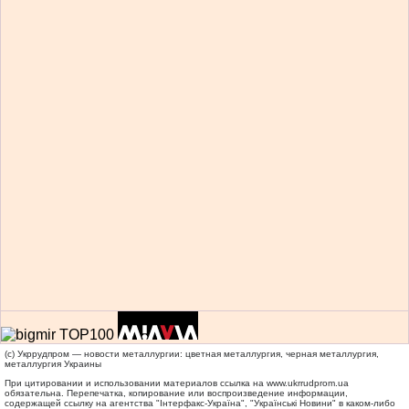
(c) Укррудпром — новости металлургии: цветная металлургия, черная металлургия,
металлургия Украины
При цитировании и использовании материалов ссылка на
www.ukrrudprom.ua
обязательна. Перепечатка, копирование или воспроизведение информации,
содержащей ссылку на агентства "Iнтерфакс-Україна", "Українськi Новини" в каком-либо