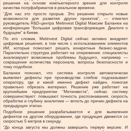
решение на основе компьютерного зрения для контроля
качества полуфабрикатов в реальном времени.
“Для нас это просто прорыв. Это решение открыло новые
возможности для развития других проектов”, — отметил
руководитель R&D-центра Metinvest Digital Максим Баланюк на
конференции “Большая цифровая трансформация. Диалоги о
будущем” в Киеве.
По его словам, Metinvest Digital сейчас активно внедряет
цифровые решения, в том числе с использованием элементов
ИИ, которые помогают решать конкретные бизнес-задачи.
Параллельно структура работает на опережение: специалисты
анализируют возможные проблемы будущего, например —
сокращение количества персонала, вопросы безопасности и
тому подобное.
Баланюк пояснил, что система контроля автоматически
выявляет дефекты при производстве слябов: подсказывает
оператору, где и какой именно дефект найден, помогая
правильно обрезать материал. Решение уже работает на
крупнейшем предприятии “Метинвеста”, сейчас систему
совершенствуют: повышают точность распознавания, скорость
обработки и глубину аналитики — вплоть до причин дефекта на
предыдущих этапах.
Подобное решение разрабатывается и для выявления
дефектов на другом оборудовании, где продукция движется со
скоростью 5 метров в секунду.
“До конца августа мы должны завершить первую версию. И