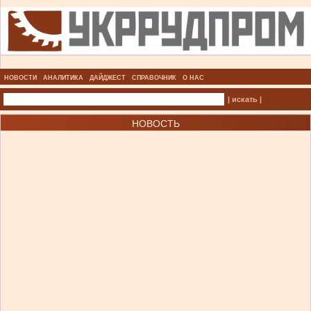
НОВОСТИ
АНАЛИТИКА
ДАЙДЖЕСТ
СПРАВОЧНИК
О НАС
| искать |
НОВОСТЬ