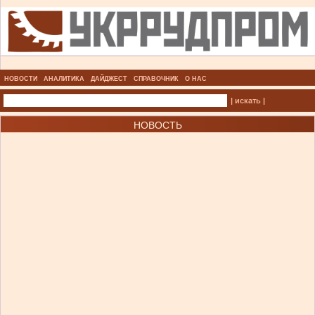
НОВОСТИ
АНАЛИТИКА
ДАЙДЖЕСТ
СПРАВОЧНИК
О НАС
| искать |
НОВОСТЬ