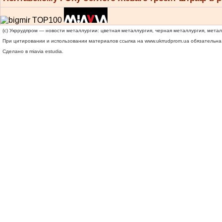
(c) Укррудпром — новости металлургии: цветная металлургия, черная металлургия, мета
При цитировании и использовании материалов ссылка на
www.ukrrudprom.ua
обязательна.
Сделано в miavia estudia.