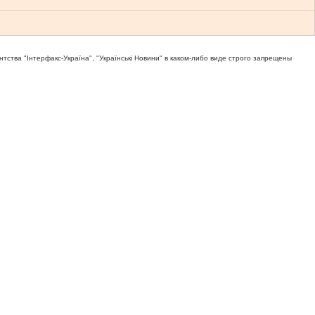
тва "Iнтерфакс-Україна", "Українськi Новини" в каком-либо виде строго запрещены