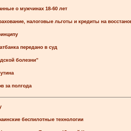
нные о мужчинах 18-60 лет
рахование, налоговые льготы и кредиты на восстано
ринципу
тбанка передано в суд
ндской болезни”
Путина
в за полгода
у
раинские беспилотные технологии