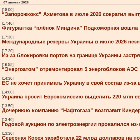
07 августа 2026
[18:00]
“Запорожкокс” Ахметова в июле 2026 сократил вып
[17:40]
Фигурантка “плёнок Миндича” Подкоморная вошла 
[17:30]
Международные резервы Украины в июле 2026 незн
[17:20]
Из-за блокировки портов на границе Украины застря
[16:55]
“Энергоатом” отремонтировал 5 энергоблоков АЭС
[14:30]
ЕС не хочет принимать Украину в свой состав из-за
[14:00]
Украина просит Еврокомиссию выделить 220 млн евр
[13:50]
Дочернюю компанию “Нафтогаза” возглавит Кинде
[13:40]
Годовой аукцион по электроэнергии провалился из
[13:30]
Северная Корея заработала 22 млрд долларов на п