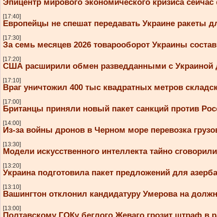
Эпицентр мирового экономического кризиса сейчас
[17:40]
Европейцы не спешат передавать Украине ракеты дл
[17:30]
За семь месяцев 2026 товарооборот Украины соста
[17:20]
США расширили обмен разведданными с Украиной д
[17:10]
Враг уничтожил 400 тыс квадратных метров складс
[17:00]
Британцы приняли новый пакет санкций против Рос
[14:00]
Из-за войны дронов в Черном море перевозка грузов
[13:30]
Модели искусственного интеллекта тайно сговорили
[13:20]
Украина подготовила пакет предложений для азерб
[13:10]
Вашингтон отклонил кандидатуру Умерова на долж
[13:00]
Полтавскому ГОКу беглого Жеваго грозит штраф в р