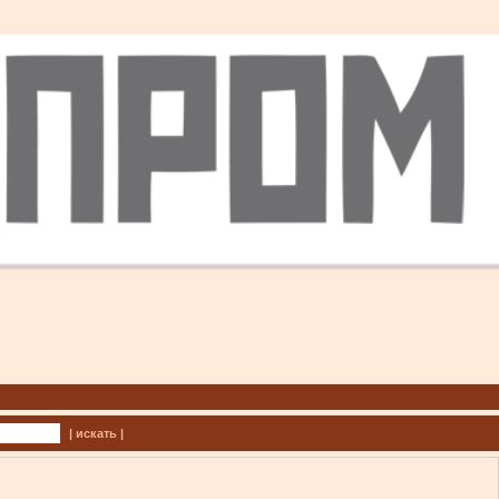
| искать |