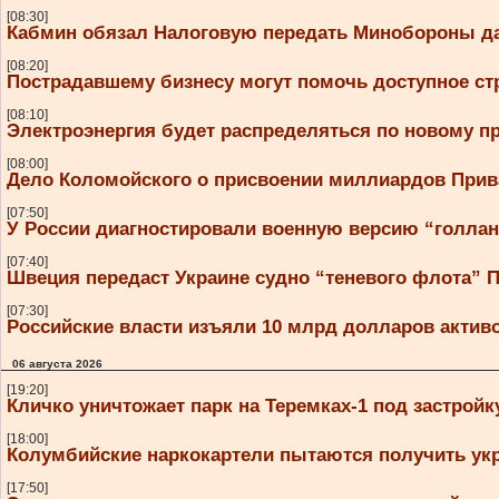
[08:30]
Кабмин обязал Налоговую передать Минобороны да
[08:20]
Пострадавшему бизнесу могут помочь доступное ст
[08:10]
Электроэнергия будет распределяться по новому п
[08:00]
Дело Коломойского о присвоении миллиардов Прива
[07:50]
У России диагностировали военную версию “голла
[07:40]
Швеция передаст Украине судно “теневого флота” 
[07:30]
Российские власти изъяли 10 млрд долларов активо
06 августа 2026
[19:20]
Кличко уничтожает парк на Теремках-1 под застройк
[18:00]
Колумбийские наркокартели пытаются получить ук
[17:50]