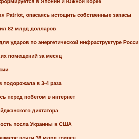
 формируется в Японии и Южной Корее
я Patriot, опасаясь истощить собственные запасы
вил 82 млрд долларов
ля ударов по энергетической инфраструктуре Росси
ких помещений за месяц
сии
 подорожала в 3-4 раза
сь перед побегом в интернет
айджанского диктатора
ность посла Украины в США
азмере почти 36 млрд гривен