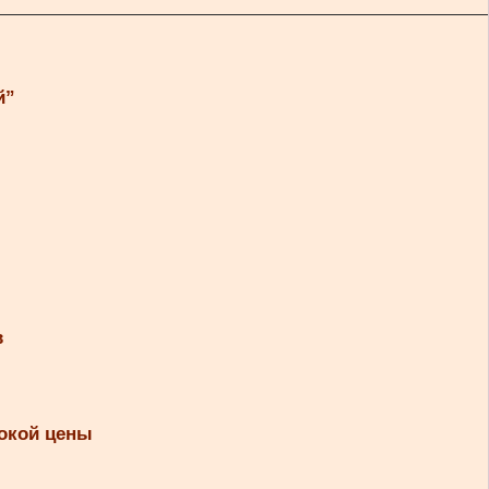
й”
в
сокой цены