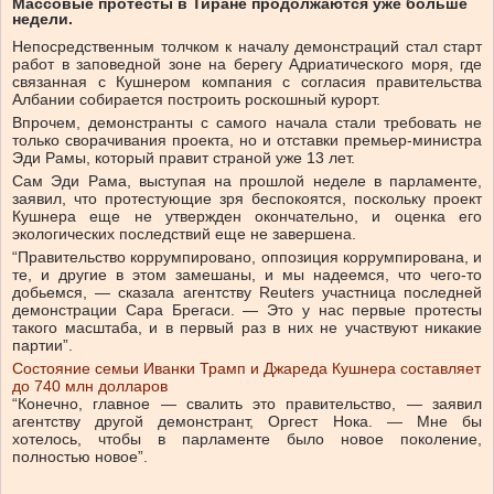
Массовые протесты в Тиране продолжаются уже больше
недели.
Непосредственным толчком к началу демонстраций стал старт
работ в заповедной зоне на берегу Адриатического моря, где
связанная с Кушнером компания с согласия правительства
Албании собирается построить роскошный курорт.
Впрочем, демонстранты с самого начала стали требовать не
только сворачивания проекта, но и отставки премьер-министра
Эди Рамы, который правит страной уже 13 лет.
Сам Эди Рама, выступая на прошлой неделе в парламенте,
заявил, что протестующие зря беспокоятся, поскольку проект
Кушнера еще не утвержден окончательно, и оценка его
экологических последствий еще не завершена.
“Правительство коррумпировано, оппозиция коррумпирована, и
те, и другие в этом замешаны, и мы надеемся, что чего-то
добьемся, — сказала агентству Reuters участница последней
демонстрации Сара Брегаси. — Это у нас первые протесты
такого масштаба, и в первый раз в них не участвуют никакие
партии”.
Состояние семьи Иванки Трамп и Джареда Кушнера составляет
до 740 млн долларов
“Конечно, главное — свалить это правительство, — заявил
агентству другой демонстрант, Оргест Нока. — Мне бы
хотелось, чтобы в парламенте было новое поколение,
полностью новое”.