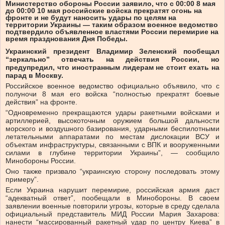
Министерство обороны России заявило, что с 00:00 8 мая
до 00:00 10 мая российские войска прекратят огонь на
фронте и не будут наносить удары по целям на
территории Украины — таким образом военное ведомство
подтвердило объявленное властями России перемирие на
время празднования Дня Победы.
Украинский президент Владимир Зеленский пообещал
“зеркально” отвечать на действия России, но
предупредил, что иностранным лидерам не стоит ехать на
парад в Москву.
Российское военное ведомство официально объявило, что с
полуночи 8 мая его войска “полностью прекратят боевые
действия” на фронте.
“Одновременно прекращаются удары ракетными войсками и
артиллерией, высокоточным оружием большой дальности
морского и воздушного базирования, ударными беспилотными
летательными аппаратами по местам дислокации ВСУ и
объектам инфраструктуры, связанными с ВПК и вооруженными
силами в глубине территории Украины”, — сообщило
Минобороны России.
Оно также призвало “украинскую сторону последовать этому
примеру”.
Если Украина нарушит перемирие, российская армия даст
“адекватный ответ”, пообещали в Минобороны. В своем
заявлении военные повторили угрозы, которые в среду сделала
официальный представитель МИД России Мария Захарова:
нанести “массированный ракетный удар по центру Киева” в