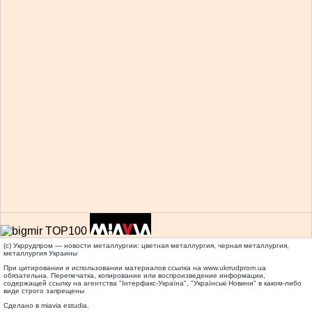
(c) Укррудпром — новости металлургии: цветная металлургия, черная металлургия,
металлургия Украины
При цитировании и использовании материалов ссылка на
www.ukrrudprom.ua
обязательна. Перепечатка, копирование или воспроизведение информации,
содержащей ссылку на агентства "Iнтерфакс-Україна", "Українськi Новини" в каком-либо
виде строго запрещены
Сделано в miavia estudia.