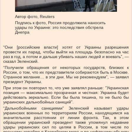
Автор фото,
Reuters
Подпись к фото,
Россия продолжила наносить
удары по Украине: это последствия обстрела
Днепра
“Они [российские власти] хотят от Украины разрешения
провести их парад, чтобы выйти на площадь безопасно на час
раз в год, а потом и дальше убивать наших людей и воевать”, —
сказал Зеленский.
“Получили обращения от некоторых государств, близких к
России, о том, что их представители собираются быть в Москве.
Странное желание… в эти дни. Мы не рекомендуем”, — заявил
президент Украины.
При этом он повторил то, что уже заявлял раньше: “Украинская
позиция — максимально прозрачная и честная: Украина будет
действовать зеркально. Если бы была тишина, то не было бы
украинских дальнобойных санкций”.
“Дальнобойными санкциями” Зеленский называет удары
украинских военных по территориям России, находящимся на
значительном расстоянии от линии фронта. Так, в этом
обращении украинский президент также упомянул недавние
удары украинских сил по целям в России, в том числе по
военному кораблю в Каспийском море и по нефтяному объекту