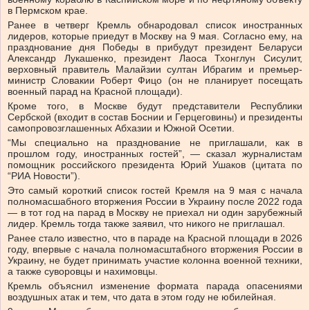
в Пермском крае.
Ранее в четверг Кремль обнародовал список иностранных
лидеров, которые приедут в Москву на 9 мая. Согласно ему, на
празднование дня Победы в прибудут президент Беларуси
Александр Лукашенко, президент Лаоса Тхонглун Сисулит,
верховный правитель Малайзии султан Ибрагим и премьер-
министр Словакии Роберт Фицо (он не планирует посещать
военный парад на Красной площади).
Кроме того, в Москве будут представители Республики
Сербской (входит в состав Боснии и Герцеговины) и президенты
самопровозглашенных Абхазии и Южной Осетии.
“Мы специально на празднование не приглашали, как в
прошлом году, иностранных гостей”, — сказал журналистам
помощник российского президента Юрий Ушаков (цитата по
“РИА Новости”).
Это самый короткий список гостей Кремля на 9 мая с начала
полномасшабного вторжения России в Украину после 2022 года
— в тот год на парад в Москву не приехал ни один зарубежный
лидер. Кремль тогда также заявил, что никого не приглашал.
Ранее стало известно, что в параде на Красной площади в 2026
году, впервые с начала полномасштабного вторжения России в
Украину, не будет принимать участие колонна военной техники,
а также суворовцы и нахимовцы.
Кремль объяснил изменение формата парада опасениями
воздушных атак и тем, что дата в этом году не юбилейная.