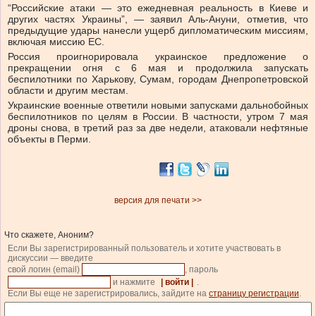
“Российские атаки — это ежедневная реальность в Киеве и
других частях Украины”, — заявил Аль-Ануни, отметив, что
предыдущие удары нанесли ущерб дипломатическим миссиям,
включая миссию ЕС.
Россия проигнорировала украинское предложение о
прекращении огня с 6 мая и продолжила запускать
беспилотники по Харькову, Сумам, городам Днепропетровской
области и другим местам.
Украинские военные ответили новыми запусками дальнобойных
беспилотников по целям в России. В частности, утром 7 мая
дроны снова, в третий раз за две недели, атаковали нефтяные
объекты в Перми.
версия для печати >>
Что скажете, Аноним?
Если Вы зарегистрированный пользователь и хотите участвовать в
дискуссии — введите
свой логин (email)
, пароль
и нажмите
| войти |
.
Если Вы еще не зарегистрировались, зайдите на
страницу регистрации
.