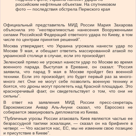
российским нефтяным объектам. На спутниковом
фото — последствия обстрела Пермского края
Официальный представитель МИД России Мария Захарова
объяснила это “неотвратимостью нанесения Вооруженными
силами Российской Федераций ответного удара по Киеву, в том
числе по центрам принятия решений”.
Москва утверждает, что Украина угрожала нанести удар по
Москве 9 мая, и обещает ответить массированной атакой по
украинской столице в случае, если это произойдет.
Зеленский прямо не угрожал нанести удар по Москве во время
военного парада. Выступая в Ереване, он сказал: “Россия
заявила, что парад 9 мая в Москве пройдет без военной
техники. Если это произойдет, это будет первый раз за много-
много лет. Они не могут себе позволить военную технику и
боятся, что дроны могут пролететь над Красной площадью. Это
красноречивый факт, он свидетельствует о том, что они не
сильны”.
В ответ на заявления МИД России пресс-секретарь
Еврокомиссии Анвар Аль-Ануни сказал, что Евросоюз не
собирается эвакуировать дипломатов из Киева.
“Публичные угрозы России атаковать Киев являются частью ее
безрассудной тактики эскалации, — сказал он на брифинге в
четверг. — Что касается нас, ЕС, мы не изменим свою позицию
и присутствие в Киеве”.