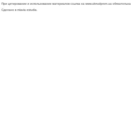
При цитировании и использовании материалов ссылка на
www.ukrrudprom.ua
обязательна.
Сделано в miavia estudia.