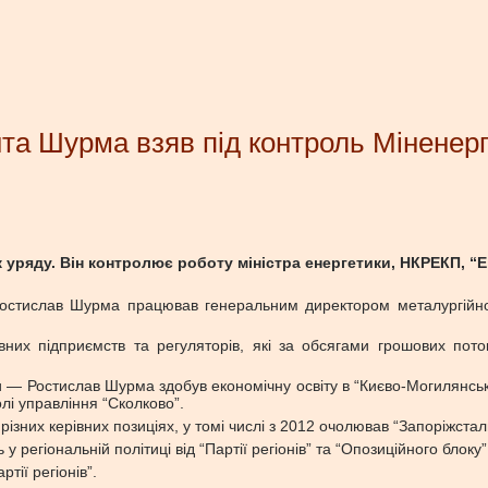
та Шурма взяв під контроль Міненерг
уряду. Він контролює роботу міністра енергетики, НКРЕКП, “
остислав Шурма працював генеральним директором металургійного 
авних підприємств та регуляторів, які за обсягами грошових пот
и — Ростислав Шурма здобув економічну освіту в “Києво-Могилянські
олі управління “Сколково”.
ізних керівних позиціях, у томі числі з 2012 очолював “Запоріжстал
регіональній політиці від “Партії регіонів” та “Опозиційного блоку”
тії регіонів”.