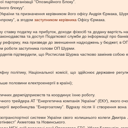
ї парторганізації “Опозиційного Блоку”.
ного блокуу”.
України та призначення керівником його офісу Андрія Єрмака, Шу
нпрому”, а згодом
заступником керівника
Офісу Єрмака.
у ставку податку на прибуток, доходи фізосіб та додану вартість 
законодавства та доступ Податкової служби до інформації про банків
у реформу, яка призведе до зменшення надходжень у бюджет, в О
ом роботи заступника голови ОП Шурми.
і нардепів підтвердили, що Ростислав Шурма частково замінив собою 
рифну політику, Національної комісії, що здійснює державне рег
ше половини електроенергії в країні);
тичних держпідприємств та координує їхню роботу.
ого трейдера АТ “Енергетична компанія України” (ЕКУ), якого очо
ергії виробництва “Енергоатому”. Відразу після її створення вона
отранспортної системи України свого колишнього колеги Дмитра 
етінвест” Ахметова та Новинського.