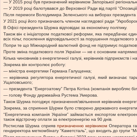
— У 2015 році був призначений керівником Запорізької регіонально
— У 2019 році балотувався до Верховної Ради від партії “Опозицій
Після перемоги Володимира Зеленського на виборах президента 
У 2021 році його призначають членом наглядової ради “Укроборо
В Офісі президента Шурма відповідає за економічну політику.
Також він є ініціатором податкової реформи, яка передбачає єдин
всіх пільг, посилення відповідальності за порушення податкового 
Попри те що Міжнародний валютний фонд не підтримує податков
Проте зміна податкового поля України — не є основним напрямк
Кілька чиновників з енергетичної галузі, керівників підприємств 
Зокрема він контролює роботу:
— міністра енергетики Германа Галущенка;
— керівника регулятора енергетичної галузі, який визначає та
Ущаповського;
— президента “Енергоатому” Петра Котіна (компанія виробляє біль
— голову Фонду держмайна Рустема Умерова.
Також Шурма погоджує призначення/звільнення керівників енерге
Зокрема, за сприяння Шурми було створено державного енергетичн
“Енергетична компанія України” займається експортом електроен
також відстрочку оплати за електроенергію на 90 днів.
Ростислав Шурма сприяв
призначенню керівником
Оператора газ
гендиректора меткомбінату “Каметсталь”, що входить до групи “М