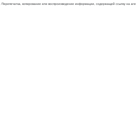
 Перепечатка, копирование или воспроизведение информации, содержащей ссылку на агентс