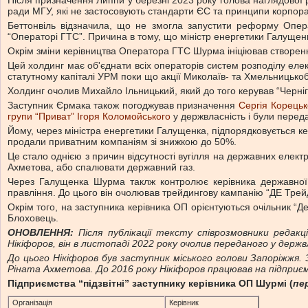
Після призначення Липпи у березні 2023 року голова наглядової 
ради МГУ, які не застосовують стандарти ЄС та принципи корпора
Беттонвіль відзначила, що не змогла запустити реформу Опер
“Операторі ГТС”. Причина в тому, що міністр енергетики Галущен
Окрім зміни керівництва Оператора ГТС Шурма ініціював створенн
Цей холдинг має об'єднати всіх операторів систем розподілу елек
статутному капіталі УРМ поки що акції Миколаїв- та Хмельницькоб
Холдинг очолив Михайло Ільницький, який до того керував “Черніг
Заступник Єрмака також погоджував призначення
Сергія Корецьк
групи “Приват” Ігоря Коломойського
у держвласність і були перед
Йому, через міністра енергетики Галущенка, підпорядковується к
продали приватним компаніям зі знижкою до 50%.
Це стало однією з причин відсутності вугілля на державних елек
Ахметова, або спалювати державний газ.
Через Галущенка Шурма таклж контролює керівника державної 
правління. До цього він очолював трейдингову кампанію “ДЕ Тре
Окрім того, на заступника керівника ОП орієнтуються очільник “Д
Блоховець.
ОНОВЛЕННЯ:
Після публікації тексту співрозмовники редак
Нікіфоров, він в листопаді 2022 року очолив переданого у держв
До цього Нікіфоров був заступник міського голови Запоріжжя.
Ріната Ахметова.
До 2016 року Нікіфоров працював на підпри
Підприємства “підзвітні” заступнику керівника ОП Шурмі (
пе
Організація
Керівник