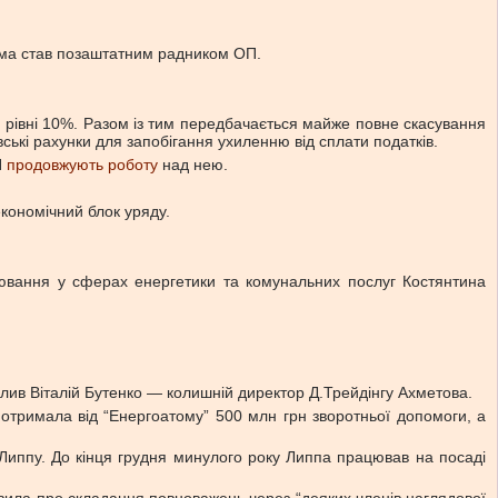
рма став позаштатним радником ОП.
на рівні 10%. Разом із тим передбачається майже повне скасування
ські рахунки для запобігання ухиленню від сплати податків.
П
продовжують роботу
над нею.
економічний блок уряду.
улювання у сферах енергетики та комунальних послуг Костянтина
лив Віталій Бутенко — колишній директор Д.Трейдінгу Ахметова.
 отримала від “Енергоатому” 500 млн грн зворотньої допомоги, а
Липпу. До кінця грудня минулого року Липпа працював на посаді