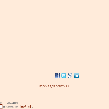
версия для печати >>
ии — введите
и нажмите
| войти |
.