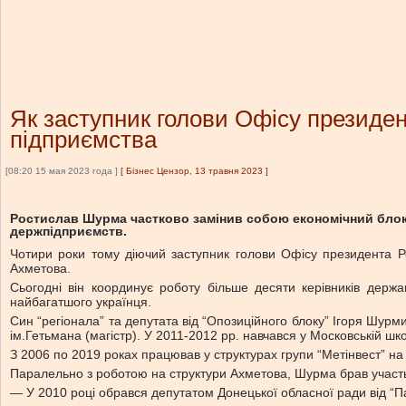
Як заступник голови Офісу президен
підприємства
[08:20 15 мая 2023 года ]
[
Бізнес Цензор, 13 травня 2023
]
Ростислав Шурма частково замінив собою економічний блок 
держпідприємств.
Чотири роки тому діючий заступник голови Офісу президента Р
Ахметова.
Сьогодні він координує роботу більше десяти керівників держ
найбагатшого українця.
Син “регіонала” та депутата від “Опозиційного блоку” Ігоря Шурм
ім.Гетьмана (магістр). У 2011-2012 рр. навчався у Московській шк
З 2006 по 2019 роках працював у структурах групи “Метінвест” на р
Паралельно з роботою на структури Ахметова, Шурма брав участь у 
— У 2010 році обрався депутатом Донецької обласної ради від “Пар