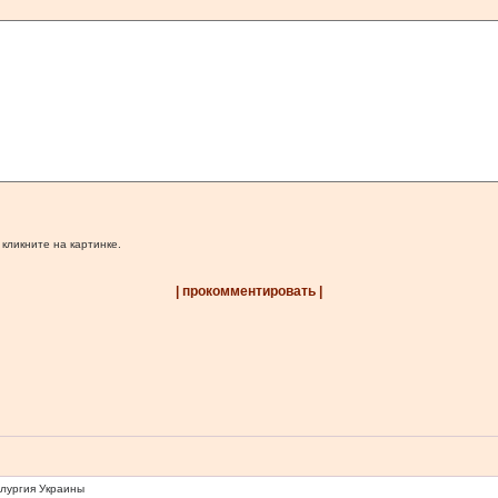
 кликните на картинке.
| прокомментировать |
ллургия Украины