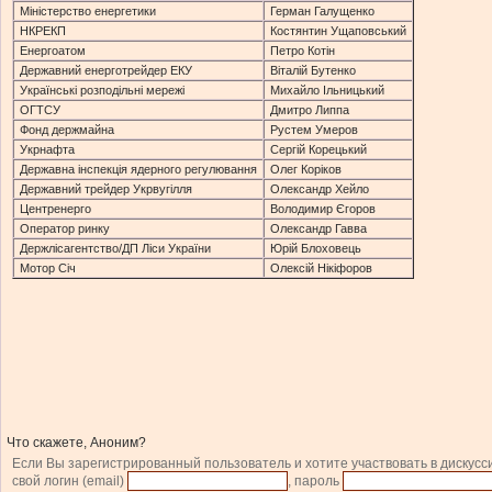
Міністерство енергетики
Герман Галущенко
НКРЕКП
Костянтин Ущаповський
Енергоатом
Петро Котін
Державний енерготрейдер ЕКУ
Віталій Бутенко
Українські розподільні мережі
Михайло Ільницький
ОГТСУ
Дмитро Липпа
Фонд держмайна
Рустем Умеров
Укрнафта
Сергій Корецький
Державна інспекція ядерного регулювання
Олег Коріков
Державний трейдер Укрвугілля
Олександр Хейло
Центренерго
Володимир Єгоров
Оператор ринку
Олександр Гавва
Держлісагентство/ДП Ліси України
Юрій Блоховець
Мотор Січ
Олексій Нікіфоров
Что скажете, Аноним?
Если Вы зарегистрированный пользователь и хотите участвовать в дискусс
свой логин (email)
, пароль