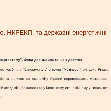
о, НКРЕКП, та державні енергетичні
Енергоатому”, Фонд держмайна та ще з десяток
комбінату “Запоріжсталь” з групи “Метінвест” олігарха Ріната
оків та впливом на економіку України перевершують можливості
й академії” (бакалавр) та у Київському економічному університеті
ь”.
: