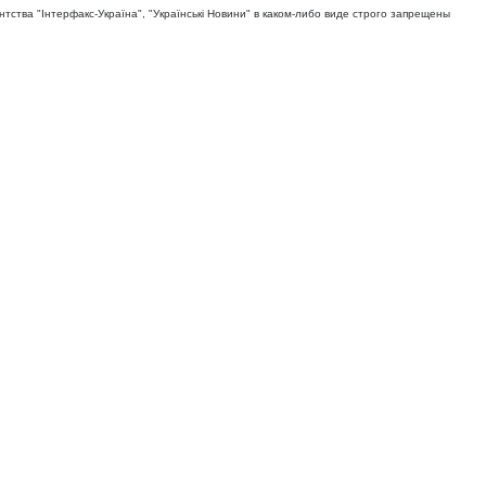
тва "Iнтерфакс-Україна", "Українськi Новини" в каком-либо виде строго запрещены