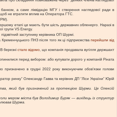
явила про складання повноважень через “деяких членів наглядової
банком, а саме ліквідацію МГУ і створення наглядової ради в
, щоб не втратити вплив на Оператора ГТС.
УРМ).
 першому етапі це мають бути шість державних обленерго. Наразі в
ої групи VS Energy.
 підзвітний заступнику керівника ОП Шурмі.
 Кременчуцького ПНЗ після того як ці підприємства
перейшли від
 В березні
стало відомо
, що компанія продавала вугілля держшахт
 опинилися перед вибором: або купувати дорого у компаній Ріната
о призначено в грудні 2022 року виконуючим обов'язки голови
ератор ринку” Олександр Гавва та керівник ДП “Ліси України” Юрій
мства, який був призначений за протекцією Шурми.
Це Олексій
 коли мером міста був Володимир Буряк — вихідець із структур
чолював Шурма.