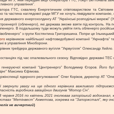
ради МГУ, якій передані акції Оператора ГТС, Уберт Беттонвіль за
тивного управління”.
атора ГТС, схвалену Енергетичним співтовариством та Світовим 
ко та частина наглядової ради МГУ не хочуть ліквідувати компанію
я державного енергохолдингу АТ “Українські розподільні мережі” (
троенергії (обленерго), які держава зможе взяти під контроль. На
ленерго. В подальшому туди можуть увійти пять обленерго російськ
івобленерго” з групи Костянтина Григоришина. Попри це Ільницький
ого
керівником найбільшої нафтовидобувної компанії “Укрнафта” та
ані в управління Міноборони.
ерівник трейдера державного вугілля “Укрвугілля” Олександр Хейло.
тростанціях під час опалювального сезону. Відповідно державні ТЕС
генеруючої компанії “Центренерго” Володимир Єгоров. Його бул
йдінг” Максима Єфімова.
ержінспекції ядерного регулювання” Олег Коріков, директор АТ “Оп
ції звернули увагу на ще одного керівника важливого підприє
ласність виробника авіаційних двигунів “Мотор Січ”.
 З червня 2016 по квітень 2021 очолював запорізький водоканал,
ємствах “Метінвест” Ахметова, зокрема на “Запоржсталі”, яку о
релік не вичерпний
)